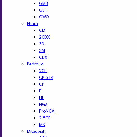
GMB
GST
GWO
Ebara
CM
2CDX
3D
3M
CDX
Pedrollo
2CP
CP-ST4
CP
F
HF
NGA
ProNGA
2-5CR
MK
Mitsubishi