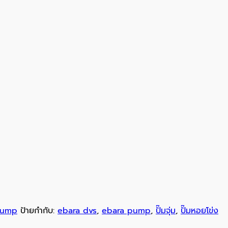
Pump
ป้ายกำกับ:
ebara dvs
,
ebara pump
,
ปั๊มจุ่ม
,
ปั๊มหอยโข่ง