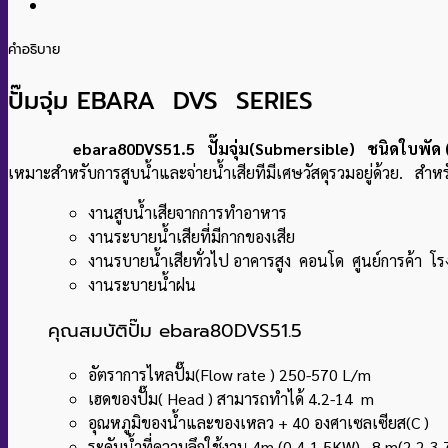
คำอธิบาย
ปั๊มจุ่ม EBARA DVS SERIES
ebara80DVS51.5 ปั๊มจุ่ม(Submersible) ชนิดใบพัด (V
เหมาะสำหรับการสูบน้ำและจ่ายน้ำเสียทีมีเศษวัสดุรวมอยู่ด้วย. สำหรับ
งานสูบน้ำเสียจากการทำอาหาร
งานระบายน้ำเสียที่มีกากของเสีย
งานรบายน้ำเสียทั่วไป อาคารสูง คอนโด ศูนย์การค้า 
งานระบายน้ำฝน
คุณสมบัติปั๊ม ebara80DVS51.5
อัตราการไหลปั๊ม(Flow rate ) 250-570 L/m
เฮดของปั๊ม( Head ) สามารถทำได้ 4.2-14 m
อุณหภูมิของน้ำและของเหลว + 40 องศาเซลเซียส(C )
ระดับน้ำที่ความลึกใช้งาน 4m (0.4-1.5KW) , 8 m(2.2-3