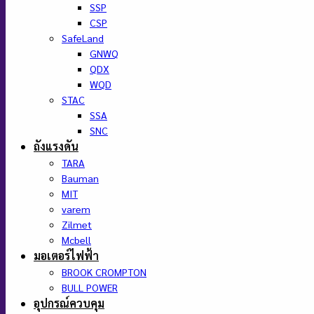
SSP
CSP
SafeLand
GNWQ
QDX
WQD
STAC
SSA
SNC
ถังแรงดัน
TARA
Bauman
MIT
varem
Zilmet
Mcbell
มอเตอร์ไฟฟ้า
BROOK CROMPTON
BULL POWER
อุปกรณ์ควบคุม