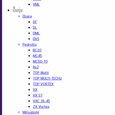
VML
ปั๊มจุ่ม
Ebara
DF
DL
DML
DVS
Pedrollo
BC10
MC45
MC50-70
Rx2
TOP Multi
TOP MULTI-TECH2
TOP VORTEX
VX
VX ST
VXC 35-45
ZX Vortex
Mitsubishi