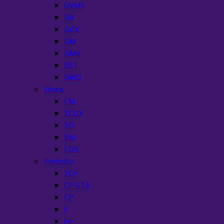
GVMS
GB
GDX
GM
GMB
GST
GWO
Ebara
CM
2CDX
3D
3M
CDX
Pedrollo
2CP
CP-ST4
CP
F
HF