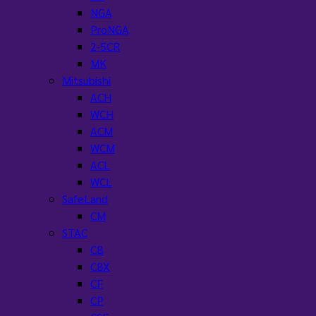
NGA
ProNGA
2-5CR
MK
Mitsubishi
ACH
WCH
ACM
WCM
ACL
WCL
SafeLand
CM
STAC
CB
CBX
CF
CP