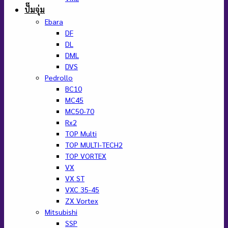
ปั๊มจุ่ม
Ebara
DF
DL
DML
DVS
Pedrollo
BC10
MC45
MC50-70
Rx2
TOP Multi
TOP MULTI-TECH2
TOP VORTEX
VX
VX ST
VXC 35-45
ZX Vortex
Mitsubishi
SSP