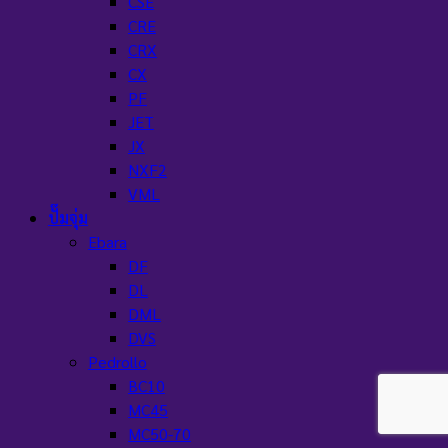
CSE
CRE
CRX
CX
PF
JET
JX
NXF2
VML
ปั๊มจุ่ม
Ebara
DF
DL
DML
DVS
Pedrollo
BC10
MC45
MC50-70