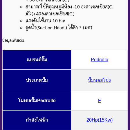
สามารถใช้ที่อุณหภูมิห้อง -10 องศาเซลเซียส(C
)ถึง(+40องศาเซลเซียส(C )
แรงดันใช้งาน 10 bar
ดูดน้ำ(Suction Head ) ได้ลึก 7 เมตร
ข้อมูลเพิ่มเติม
แบรนด์ปั๊ม
Pedrollo
ประเภทปั๊ม
ปั๊มหอยโข่ง
โมเดลปั๊มPedrollo
F
กำลังไฟฟ้า
20Hp(15Kw)