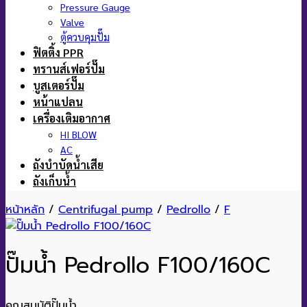
Pressure Gauge
Valve
ตู้ควบคุมปั๊ม
ฟิตติ้ง PPR
ทรานส์เฟอร์ปั๊ม
บูสเตอร์ปั๊ม
หน้าแปลน
เครื่องเติมอากาศ
HI BLOW
AC
ถังบำบัดน้ำเสีย
ถังเก็บน้ำ
หน้าหลัก
/
Centrifugal pump
/
Pedrollo
/
F
ปั๊มน้ำ Pedrollo F100/160C
คุณสมบัติปั๊มน้ำ