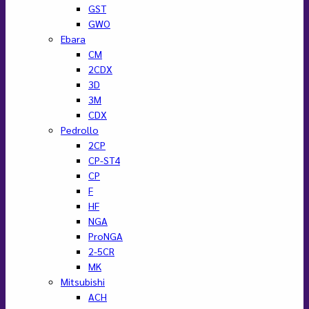
GST
GWO
Ebara
CM
2CDX
3D
3M
CDX
Pedrollo
2CP
CP-ST4
CP
F
HF
NGA
ProNGA
2-5CR
MK
Mitsubishi
ACH