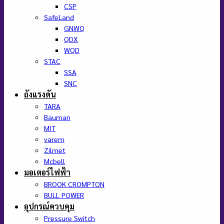
CSP
SafeLand
GNWQ
QDX
WQD
STAC
SSA
SNC
ถังแรงดัน
TARA
Bauman
MIT
varem
Zilmet
Mcbell
มอเตอร์ไฟฟ้า
BROOK CROMPTON
BULL POWER
อุปกรณ์ควบคุม
Pressure Switch