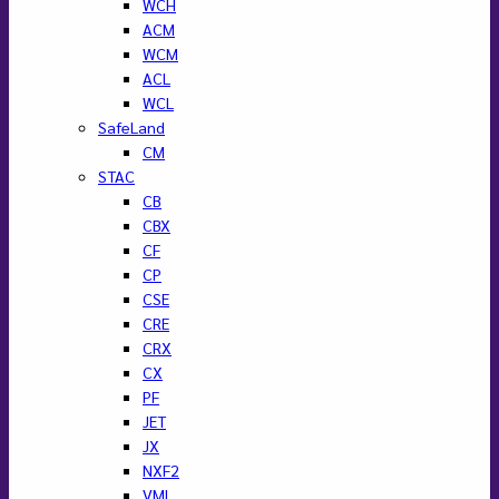
WCH
ACM
WCM
ACL
WCL
SafeLand
CM
STAC
CB
CBX
CF
CP
CSE
CRE
CRX
CX
PF
JET
JX
NXF2
VML