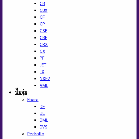
CB
CBX
CF
CP
CSE
CRE
CRX
CX
PF
JET
JX
NXF2
VML
ปั๊มจุ่ม
Ebara
DF
DL
DML
DVS
Pedrollo