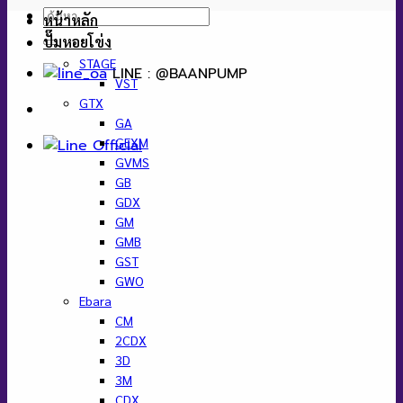
ค้นหา:
หน้าหลัก
ปั๊มหอยโข่ง
STAGE
LINE : @BAANPUMP
VST
GTX
GA
GEXM
GVMS
GB
GDX
GM
GMB
GST
GWO
Ebara
CM
2CDX
3D
3M
CDX