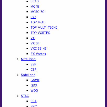
BC10
MC45
MC50-70
Rx2
TOP Multi
TOP MULTI-TECH2
TOP VORTEX
VX
VX ST
VXC 35-45
ZX Vortex
Mitsubishi
SSP
CSP
SafeLand
GNWQ
QDX
WQD
STAC
SSA
SNC