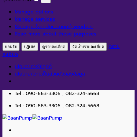
สถิติ
การ
Manage options
ตลาด
Manage services
Manage {vendor_count} vendors
Read more about these purposes
ดูราย
ยอมรับ
ปฏิเสธ
ดูรายละเอียด
จัดเก็บรายละเอียด
ละเอียด
นโยบายการใช้คุกกี้
นโยบายความเป็นส่วนตัวของข้อมูล
ข้าม
Tel : 090-663-3306 , 082-324-5668
ไป
Tel : 090-663-3306 , 082-324-5668
ยัง
เนื้อหา