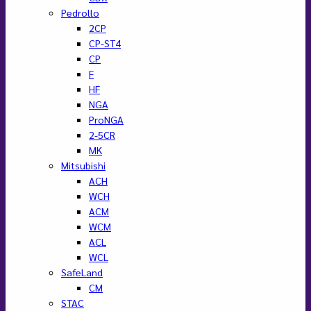
Pedrollo
2CP
CP-ST4
CP
F
HF
NGA
ProNGA
2-5CR
MK
Mitsubishi
ACH
WCH
ACM
WCM
ACL
WCL
SafeLand
CM
STAC