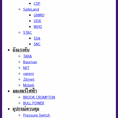
CSP
SafeLand
GNWQ
QDX
WQD
STAC
SSA
SNC
ถังแรงดัน
TARA
Bauman
MIT
varem
Zilmet
Mcbell
มอเตอร์ไฟฟ้า
BROOK CROMPTON
BULL POWER
อุปกรณ์ควบคุม
Pressure Switch