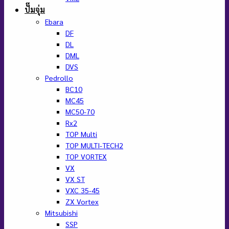
ปั๊มจุ่ม
Ebara
DF
DL
DML
DVS
Pedrollo
BC10
MC45
MC50-70
Rx2
TOP Multi
TOP MULTI-TECH2
TOP VORTEX
VX
VX ST
VXC 35-45
ZX Vortex
Mitsubishi
SSP