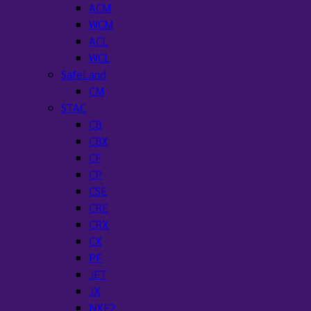
ACM
WCM
ACL
WCL
SafeLand
CM
STAC
CB
CBX
CF
CP
CSE
CRE
CRX
CX
PF
JET
JX
NXF2