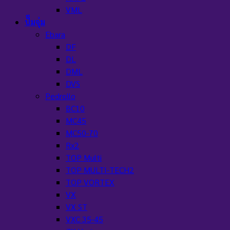
VML
ปั๊มจุ่ม
Ebara
DF
DL
DML
DVS
Pedrollo
BC10
MC45
MC50-70
Rx2
TOP Multi
TOP MULTI-TECH2
TOP VORTEX
VX
VX ST
VXC 35-45