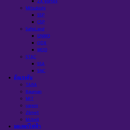
ZX Vortex
Mitsubishi
SSP
CSP
SafeLand
GNWQ
QDX
WQD
STAC
SSA
SNC
ถังแรงดัน
TARA
Bauman
MIT
varem
Zilmet
Mcbell
มอเตอร์ไฟฟ้า