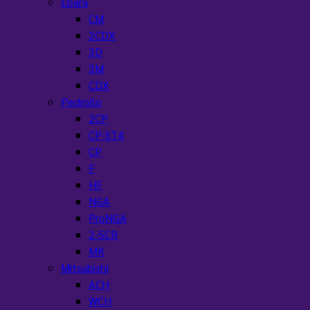
Ebara
CM
2CDX
3D
3M
CDX
Pedrollo
2CP
CP-ST4
CP
F
HF
NGA
ProNGA
2-5CR
MK
Mitsubishi
ACH
WCH