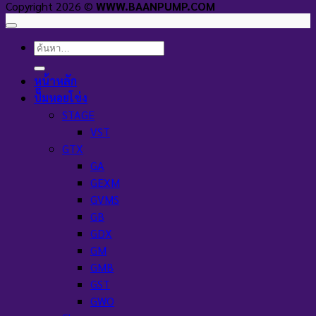
Copyright 2026 ©
WWW.BAANPUMP.COM
ค้นหา:
หน้าหลัก
ปั๊มหอยโข่ง
STAGE
VST
GTX
GA
GEXM
GVMS
GB
GDX
GM
GMB
GST
GWO