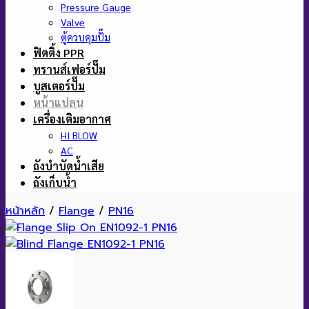
Pressure Gauge
Valve
ตู้ควบคุมปั๊ม
ฟิตติ้ง PPR
ทรานส์เฟอร์ปั๊ม
บูสเตอร์ปั๊ม
หน้าแปลน
เครื่องเติมอากาศ
HI BLOW
AC
ถังบำบัดน้ำเสีย
ถังเก็บน้ำ
หน้าหลัก
/
Flange
/
PN16