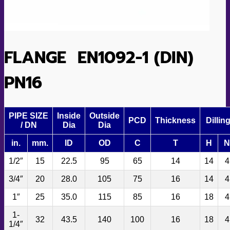
FLANGE EN1092-1 (DIN)
PN16
PIPE SIZE
Inside
Outside
PCD
Thickness
Dillin
/ DN
Dia
Dia
in.
mm.
ID
OD
C
T
H
N
1/2″
15
22.5
95
65
14
14
4
3/4″
20
28.0
105
75
16
14
4
1″
25
35.0
115
85
16
18
4
1-
32
43.5
140
100
16
18
4
1/4″