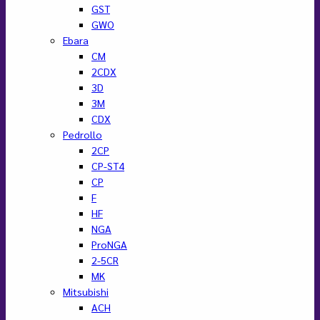
GST
GWO
Ebara
CM
2CDX
3D
3M
CDX
Pedrollo
2CP
CP-ST4
CP
F
HF
NGA
ProNGA
2-5CR
MK
Mitsubishi
ACH