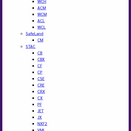
WCH
ACM
WCM
ACL
WCL
SafeLand
CM
STAC
CB
CBX
CF
CP
CSE
CRE
CRX
CX
PF
JET
JX
NXF2
VML