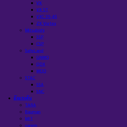
VX
VX ST
VXC 35-45
ZX Vortex
Mitsubishi
SSP
CSP
SafeLand
GNWQ
QDX
WQD
STAC
SSA
SNC
ถังแรงดัน
TARA
Bauman
MIT
varem