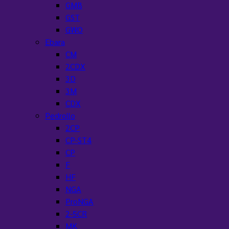
GMB
GST
GWO
Ebara
CM
2CDX
3D
3M
CDX
Pedrollo
2CP
CP-ST4
CP
F
HF
NGA
ProNGA
2-5CR
MK