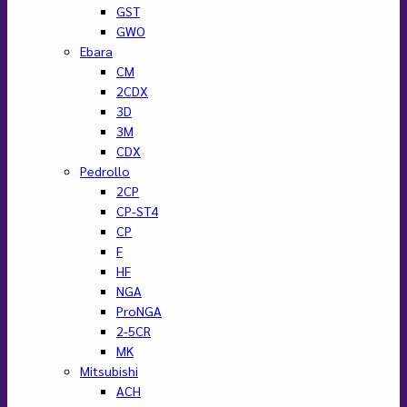
GST
GWO
Ebara
CM
2CDX
3D
3M
CDX
Pedrollo
2CP
CP-ST4
CP
F
HF
NGA
ProNGA
2-5CR
MK
Mitsubishi
ACH