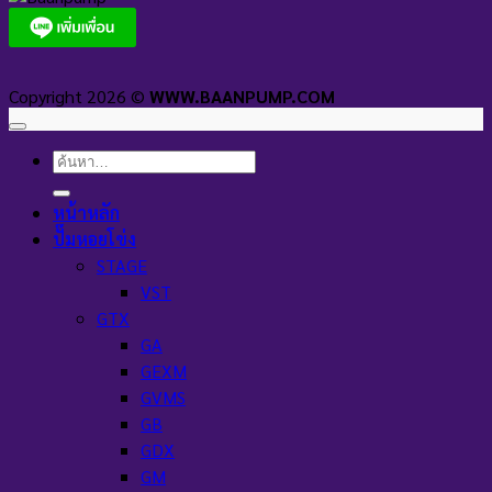
Copyright 2026 ©
WWW.BAANPUMP.COM
ค้นหา:
หน้าหลัก
ปั๊มหอยโข่ง
STAGE
VST
GTX
GA
GEXM
GVMS
GB
GDX
GM