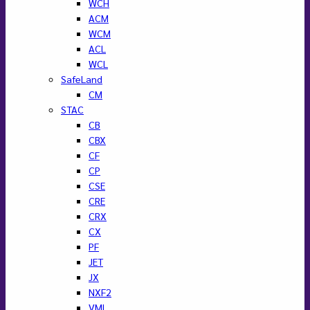
WCH
ACM
WCM
ACL
WCL
SafeLand
CM
STAC
CB
CBX
CF
CP
CSE
CRE
CRX
CX
PF
JET
JX
NXF2
VML