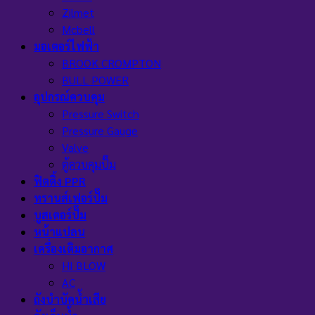
Zilmet
Mcbell
มอเตอร์ไฟฟ้า
BROOK CROMPTON
BULL POWER
อุปกรณ์ควบคุม
Pressure Switch
Pressure Gauge
Valve
ตู้ควบคุมปั๊ม
ฟิตติ้ง PPR
ทรานส์เฟอร์ปั๊ม
บูสเตอร์ปั๊ม
หน้าแปลน
เครื่องเติมอากาศ
HI BLOW
AC
ถังบำบัดน้ำเสีย