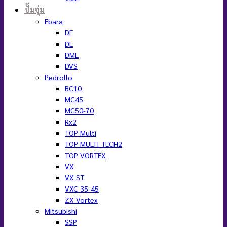
ปั๊มจุ่ม
Ebara
DF
DL
DML
DVS
Pedrollo
BC10
MC45
MC50-70
Rx2
TOP Multi
TOP MULTI-TECH2
TOP VORTEX
VX
VX ST
VXC 35-45
ZX Vortex
Mitsubishi
SSP