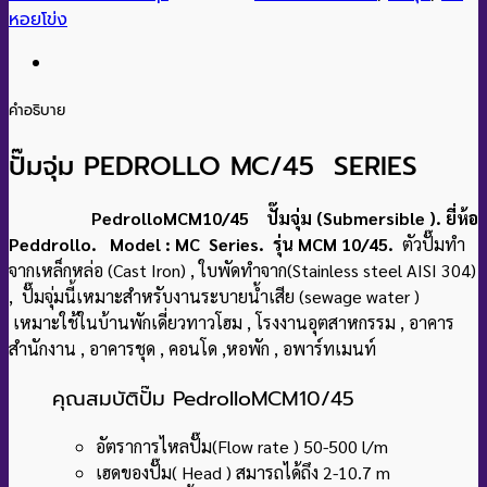
หอยโข่ง
คำอธิบาย
ปั๊มจุ่ม PEDROLLO MC/45 SERIES
PedrolloMCM10/45 ปั๊มจุ่ม (Submersible ). ยี่ห้อ
Peddrollo. Model : MC Series.
รุ่น MCM 10/45.
ตัวปั๊มทำ
จากเหล็กหล่อ (Cast Iron) , ใบพัดทำจาก(Stainless steel AISI 304)
, ปั๊มจุ่มนี้เหมาะสำหรับงานระบายน้ำเสีย (sewage water )
เหมาะใช้ในบ้านพักเดี่ยวทาวโฮม , โรงงานอุตสาหกรรม , อาคาร
สำนักงาน , อาคารชุด , คอนโด ,หอพัก , อพาร์ทเมนท์
คุณสมบัติปั๊ม PedrolloMCM10/45
อัตราการไหลปั๊ม(Flow rate ) 50-500 l/m
เฮดของปั๊ม( Head ) สมารถได้ถึง 2-10.7 m