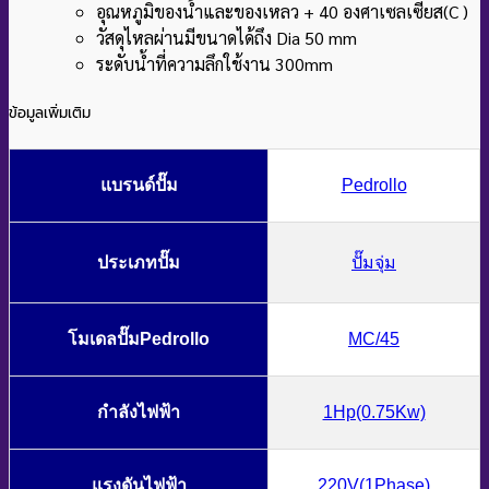
อุณหภูมิของน้ำและของเหลว + 40 องศาเซลเซียส(C )
วัสดุไหลผ่านมีขนาดได้ถึง Dia 50 mm
ระดับน้ำที่ความลึกใช้งาน 300mm
ข้อมูลเพิ่มเติม
แบรนด์ปั๊ม
Pedrollo
ประเภทปั๊ม
ปั๊มจุ่ม
โมเดลปั๊มPedrollo
MC/45
กำลังไฟฟ้า
1Hp(0.75Kw)
แรงดันไฟฟ้า
220V(1Phase)