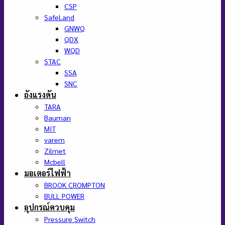
CSP
SafeLand
GNWQ
QDX
WQD
STAC
SSA
SNC
ถังแรงดัน
TARA
Bauman
MIT
varem
Zilmet
Mcbell
มอเตอร์ไฟฟ้า
BROOK CROMPTON
BULL POWER
อุปกรณ์ควบคุม
Pressure Switch