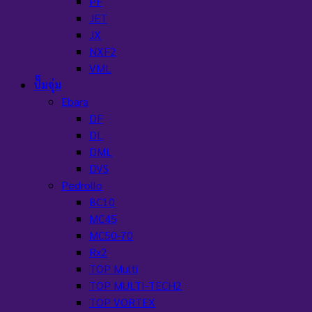
PF
JET
JX
NXF2
VML
ปั๊มจุ่ม
Ebara
DF
DL
DML
DVS
Pedrollo
BC10
MC45
MC50-70
Rx2
TOP Multi
TOP MULTI-TECH2
TOP VORTEX