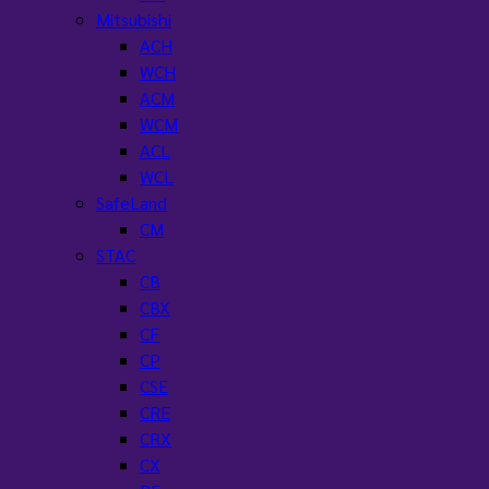
Mitsubishi
ACH
WCH
ACM
WCM
ACL
WCL
SafeLand
CM
STAC
CB
CBX
CF
CP
CSE
CRE
CRX
CX