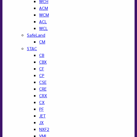
WCH
ACM
WCM
ACL
WCL
SafeLand
CM
STAC
CB
CBX
CF
CP
CSE
CRE
CRX
CX
PF
JET
JX
NXF2
VML