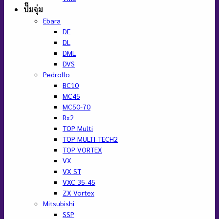
ปั๊มจุ่ม
Ebara
DF
DL
DML
DVS
Pedrollo
BC10
MC45
MC50-70
Rx2
TOP Multi
TOP MULTI-TECH2
TOP VORTEX
VX
VX ST
VXC 35-45
ZX Vortex
Mitsubishi
SSP