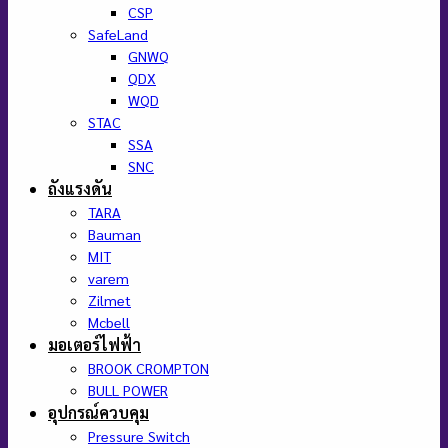
CSP
SafeLand
GNWQ
QDX
WQD
STAC
SSA
SNC
ถังแรงดัน
TARA
Bauman
MIT
varem
Zilmet
Mcbell
มอเตอร์ไฟฟ้า
BROOK CROMPTON
BULL POWER
อุปกรณ์ควบคุม
Pressure Switch