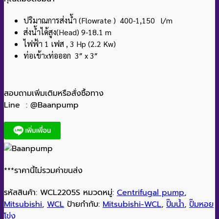
ปริมาณการส่งน้ำ (Flowrate ) 400-1,150 l/m
ส่งน้ำได้สูง(Head) 9-18.1 m
ไฟฟ้า 1 เฟส , 3 Hp (2.2 Kw)
ท่อเข้าxท่อออก 3″ x 3″
สอบถามเพิ่มเติมหรือสั่งซื้อทาง
Line : @Baanpump
***ราคานี้ไม่รวมค่าขนส่ง
รหัสสินค้า:
WCL2205S
หมวดหมู่:
Centrifugal pump
,
Mitsubishi
,
WCL
ป้ายกำกับ:
Mitsubishi-WCL
,
ปั๊มน้ำ
,
ปั๊มหอย
โข่ง