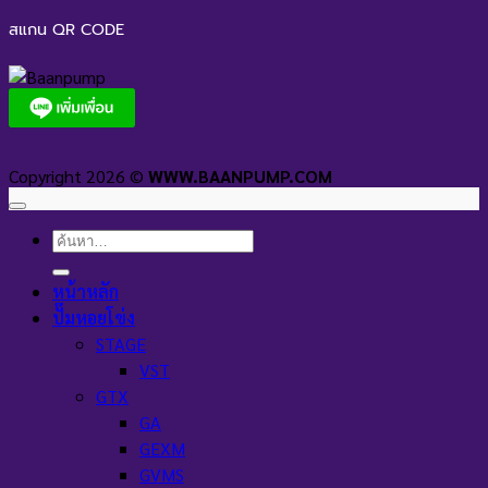
สแกน QR CODE
Copyright 2026 ©
WWW.BAANPUMP.COM
ค้นหา:
หน้าหลัก
ปั๊มหอยโข่ง
STAGE
VST
GTX
GA
GEXM
GVMS