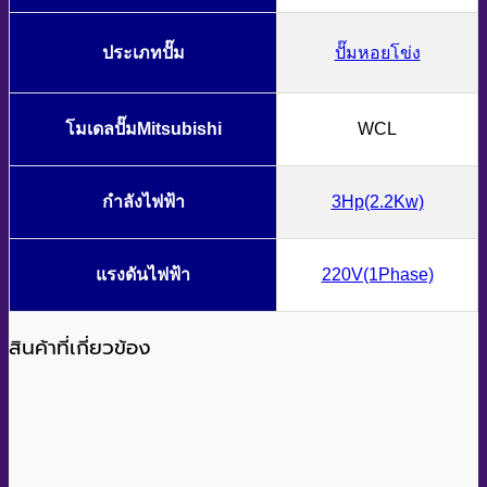
ประเภทปั๊ม
ปั๊มหอยโข่ง
โมเดลปั๊มMitsubishi
WCL
กำลังไฟฟ้า
3Hp(2.2Kw)
แรงดันไฟฟ้า
220V(1Phase)
สินค้าที่เกี่ยวข้อง