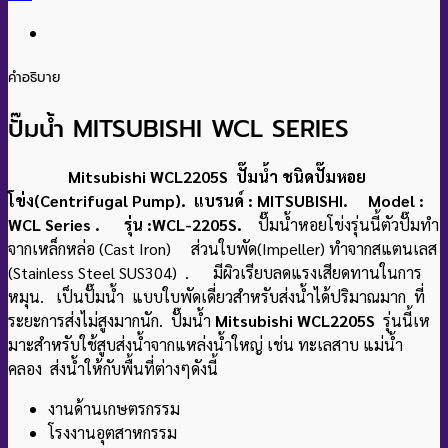
คำอธิบาย
ปั๊มน้ำ MITSUBISHI WCL SERIES
Mitsubishi WCL2205S ปั๊มน้ำ ชนิดปั๊มหอย
โข่ง(Centrifugal Pump). แบรนด์ : MITSUBISHI. Model :
WCL Series . รุ่น :WCL-2205S.
ปั๊มน้ำหอยโข่งรุ่นนี้ตัวปั๊มทำ
จากเหล็กหล่อ (Cast Iron) ส่วนใบพัด(Impeller) ทำจากสแตนเลส
(Stainless Steel SUS304) . มีผิวเรียบลดแรงเสียดทานในการ
หมุน. เป็นปั๊มน้ำ แบบใบพัดเดี่ยวสําหรับส่งน้ําได้ปริมาณมาก ที่
ระยะการส่งไม่สูงมากนัก. ปั๊มน้ำ
Mitsubishi WCL2205S
รุ่นนี้เห
มาะสําหรับใช้สูบส่งน้ำจากแหล่งน้ำใหญ่ เช่น ทะเลสาบ แม่น้ำ
คลอง ส่งน้ำให้กับพื้นที่ต่างๆดังนี้
งานด้านเกษตรกรรม
โรงงานอุตสาหกรรม