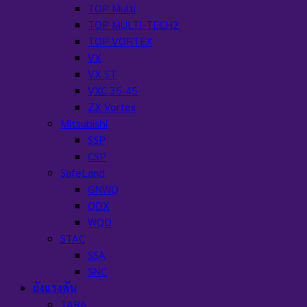
TOP Multi
TOP MULTI-TECH2
TOP VORTEX
VX
VX ST
VXC 35-45
ZX Vortex
Mitsubishi
SSP
CSP
SafeLand
GNWQ
QDX
WQD
STAC
SSA
SNC
ถังแรงดัน
TARA