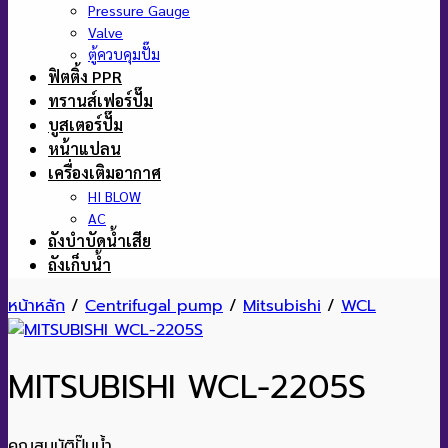
Pressure Gauge
Valve
ตู้ควบคุมปั๊ม
ฟิตติ้ง PPR
ทรานส์เฟอร์ปั๊ม
บูสเตอร์ปั๊ม
หน้าแปลน
เครื่องเติมอากาศ
HI BLOW
AC
ถังบำบัดน้ำเสีย
ถังเก็บน้ำ
หน้าหลัก
/
Centrifugal pump
/
Mitsubishi
/
WCL
MITSUBISHI WCL-2205S
คุณสมบัติปั๊มน้ำ