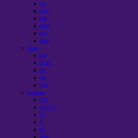
GB
GDX
GM
GMB
GST
GWO
Ebara
CM
2CDX
3D
3M
CDX
Pedrollo
2CP
CP-ST4
CP
F
HF
NGA