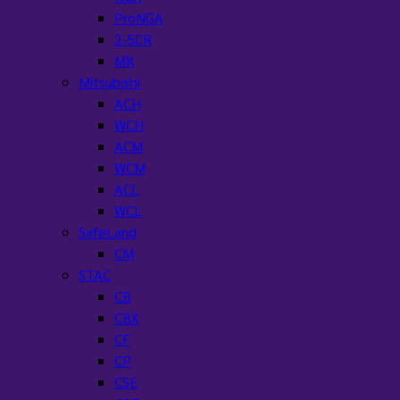
ProNGA
2-5CR
MK
Mitsubishi
ACH
WCH
ACM
WCM
ACL
WCL
SafeLand
CM
STAC
CB
CBX
CF
CP
CSE