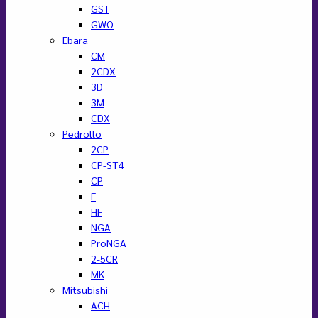
GST
GWO
Ebara
CM
2CDX
3D
3M
CDX
Pedrollo
2CP
CP-ST4
CP
F
HF
NGA
ProNGA
2-5CR
MK
Mitsubishi
ACH