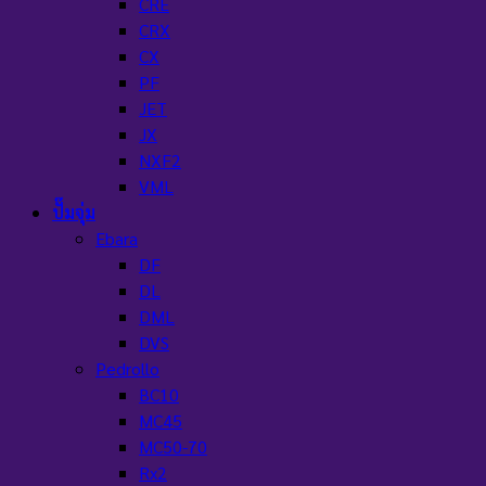
CRE
CRX
CX
PF
JET
JX
NXF2
VML
ปั๊มจุ่ม
Ebara
DF
DL
DML
DVS
Pedrollo
BC10
MC45
MC50-70
Rx2