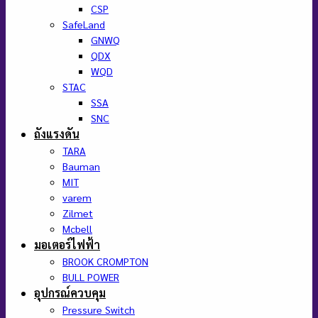
CSP
SafeLand
GNWQ
QDX
WQD
STAC
SSA
SNC
ถังแรงดัน
TARA
Bauman
MIT
varem
Zilmet
Mcbell
มอเตอร์ไฟฟ้า
BROOK CROMPTON
BULL POWER
อุปกรณ์ควบคุม
Pressure Switch