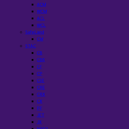
ACM
WCM
ACL
WCL
SafeLand
CM
STAC
CB
CBX
CF
CP
CSE
CRE
CRX
CX
PF
JET
JX
NXF2