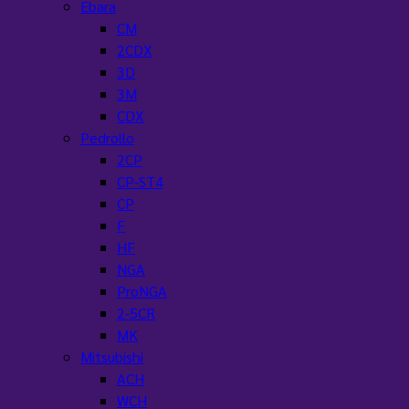
Ebara
CM
2CDX
3D
3M
CDX
Pedrollo
2CP
CP-ST4
CP
F
HF
NGA
ProNGA
2-5CR
MK
Mitsubishi
ACH
WCH