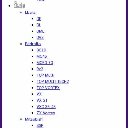
ปั๊มจุ่ม
Ebara
DF
DL
DML
DVS
Pedrollo
BC10
MC45
MC50-70
Rx2
TOP Multi
TOP MULTI-TECH2
TOP VORTEX
VX
VX ST
VXC 35-45
ZX Vortex
Mitsubishi
SSP