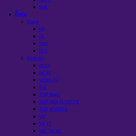
VML
ปั๊มจุ่ม
Ebara
DF
DL
DML
DVS
Pedrollo
BC10
MC45
MC50-70
Rx2
TOP Multi
TOP MULTI-TECH2
TOP VORTEX
VX
VX ST
VXC 35-45