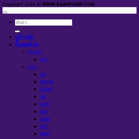
Copyright 2026 ©
WWW.BAANPUMP.COM
ค้นหา:
หน้าหลัก
ปั๊มหอยโข่ง
STAGE
VST
GTX
GA
GEXM
GVMS
GB
GDX
GM
GMB
GST
GWO