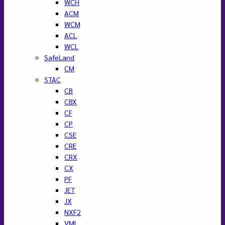
WCH
ACM
WCM
ACL
WCL
SafeLand
CM
STAC
CB
CBX
CF
CP
CSE
CRE
CRX
CX
PF
JET
JX
NXF2
VML