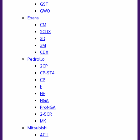
GST
GWO
Ebara
CM
2CDX
3D
3M
CDX
Pedrollo
2CP
CP-ST4
CP
F
HF
NGA
ProNGA
2-5CR
MK
Mitsubishi
ACH