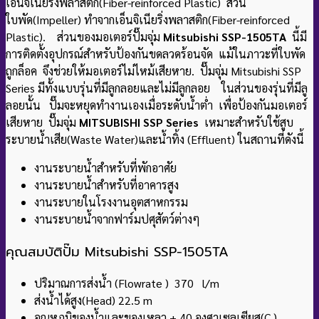
เอ็นจิเนียริ่งพลาสติก(Fiber-reinforced Plastic) ส่วน
ใบพัด(Impeller) ทำจากเอ็นจิเนียริ่งพลาสติก(Fiber-reinforced
Plastic). ส่วนของมอเตอร์ปั๊มจุ่ม
Mitsubishi SSP-1505TA
นี้มี
การติดตั้งอุปกรณ์สำหรับป้องกันขดลวดร้อนจัด แม้ในภาวะที่ใบพัด
ถูกล็อค จึงช่วยให้มอเตอร์ไม่ไหม้เสียหาย. ปั๊มจุ่ม Mitsubishi SSP
Series มีทั้งแบบรุ่นที่มีลูกลอยและไม่มีลูกลอย ในส่วนของรุ่นที่มีลู
ลอยนั้น ปั๊มจะหยุดทำงานเองเมื่อระดับน้ำต่ำ เพื่อป้องกันมอเตอร์
เสียหาย ปั๊มจุ่ม
MITSUBISHI SSP Series
เหมาะสำหรับใช้สูบ
ระบายน้ำเสีย(Waste Water)และน้ำทิ้ง (Effluent) ในสถานที่ดังนี้
งานระบายน้ำสำหรับที่พักอาศัย
งานระบายน้ำสำหรับที่อาคารสูง
งานระบายในโรงงานอุตสาหกรรม
งานระบายน้ำจากฟาร์มปศุสัตว์ต่างๆ
คุณสมบัติปั๊ม
Mitsubishi SSP-1505TA
ปริมาณการส่งน้ำ (Flowrate ) 370 l/m
ส่งน้ำได้สูง(Head) 22.5 m
อุณหภูมิของน้ำและของเหลว + 40 องศาเซลเซียส(C )