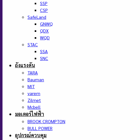
SSP
CSP
SafeLand
GNWQ
QDX
WQD
STAC
SSA
SNC
ถังแรงดัน
TARA
Bauman
MIT
varem
Zilmet
Mcbell
มอเตอร์ไฟฟ้า
BROOK CROMPTON
BULL POWER
อุปกรณ์ควบคุม