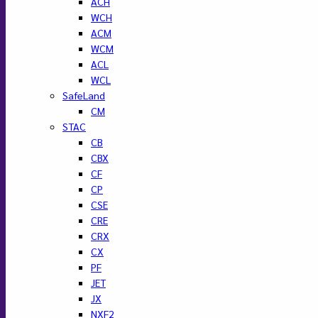
ACH
WCH
ACM
WCM
ACL
WCL
SafeLand
CM
STAC
CB
CBX
CF
CP
CSE
CRE
CRX
CX
PF
JET
JX
NXF2