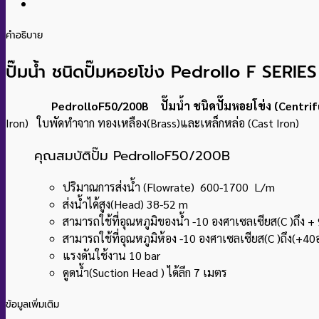
คำอธิบาย
ปั๊มน้ำ ชนิดปั๊มหอยโข่ง Pedrollo F SERIES
PedrolloF50/200B ปั๊มน้ำ ชนิดปั๊มหอยโข่ง (Centrif
Iron) ใบพัดทำจาก ทองเหลือง(Brass)และเหล็กหล่อ (Cast Iron)
คุณสมบัติปั๊ม PedrolloF50/200B
ปริมาณการส่งน้ำ (Flowrate) 600-1700 L/m
ส่งน้ำได้สูง(Head) 38-52 m
สามารถใช้ที่อุณหภูมิของน้ำ -10 องศาเซลเซียส(C )ถึง +
สามารถใช้ที่อุณหภูมิห้อง -10 องศาเซลเซียส(C )ถึง(+40
แรงดันใช้งาน 10 bar
ดูดน้ำ(Suction Head ) ได้ลึก 7 เมตร
ข้อมูลเพิ่มเติม