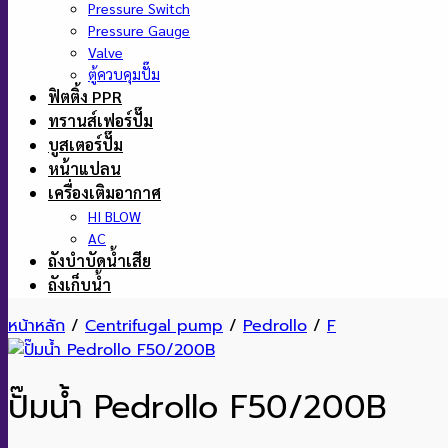
Pressure Switch
Pressure Gauge
Valve
ตู้ควบคุมปั๊ม
ฟิตติ้ง PPR
ทรานส์เฟอร์ปั๊ม
บูสเตอร์ปั๊ม
หน้าแปลน
เครื่องเติมอากาศ
HI BLOW
AC
ถังบำบัดน้ำเสีย
ถังเก็บน้ำ
หน้าหลัก
/
Centrifugal pump
/
Pedrollo
/
F
ปั๊มน้ำ Pedrollo F50/200B