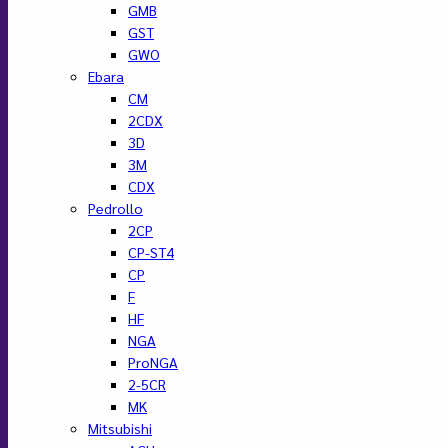
GMB
GST
GWO
Ebara
CM
2CDX
3D
3M
CDX
Pedrollo
2CP
CP-ST4
CP
F
HF
NGA
ProNGA
2-5CR
MK
Mitsubishi