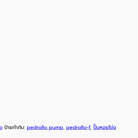
o
ป้ายกำกับ:
pedrollo pump
,
pedrollo-f
,
ปั๊มหอยโข่ง