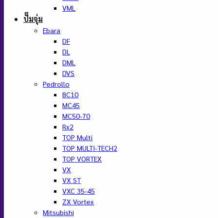
VML
ปั๊มจุ่ม
Ebara
DF
DL
DML
DVS
Pedrollo
BC10
MC45
MC50-70
Rx2
TOP Multi
TOP MULTI-TECH2
TOP VORTEX
VX
VX ST
VXC 35-45
ZX Vortex
Mitsubishi