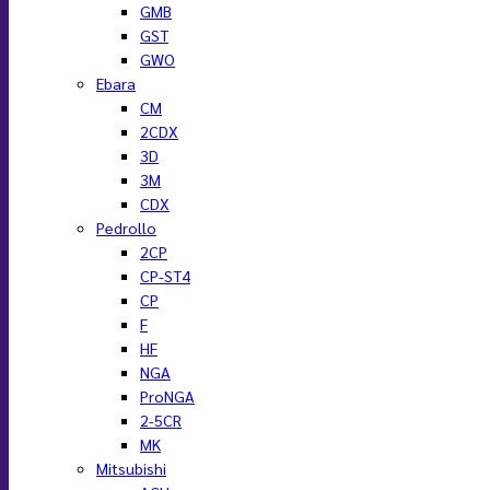
GMB
GST
GWO
Ebara
CM
2CDX
3D
3M
CDX
Pedrollo
2CP
CP-ST4
CP
F
HF
NGA
ProNGA
2-5CR
MK
Mitsubishi