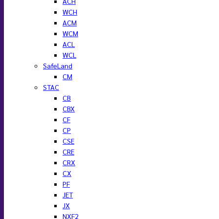
ACH
WCH
ACM
WCM
ACL
WCL
SafeLand
CM
STAC
CB
CBX
CF
CP
CSE
CRE
CRX
CX
PF
JET
JX
NXF2