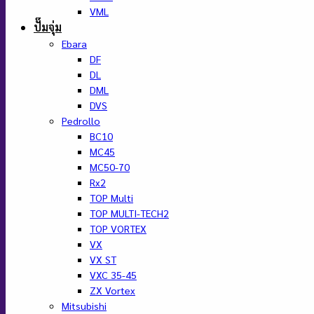
VML
ปั๊มจุ่ม
Ebara
DF
DL
DML
DVS
Pedrollo
BC10
MC45
MC50-70
Rx2
TOP Multi
TOP MULTI-TECH2
TOP VORTEX
VX
VX ST
VXC 35-45
ZX Vortex
Mitsubishi