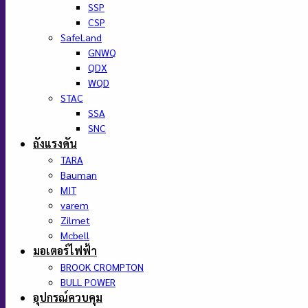
SSP
CSP
SafeLand
GNWQ
QDX
WQD
STAC
SSA
SNC
ถังแรงดัน
TARA
Bauman
MIT
varem
Zilmet
Mcbell
มอเตอร์ไฟฟ้า
BROOK CROMPTON
BULL POWER
อุปกรณ์ควบคุม