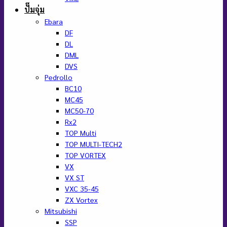
ปั๊มจุ่ม
Ebara
DF
DL
DML
DVS
Pedrollo
BC10
MC45
MC50-70
Rx2
TOP Multi
TOP MULTI-TECH2
TOP VORTEX
VX
VX ST
VXC 35-45
ZX Vortex
Mitsubishi
SSP