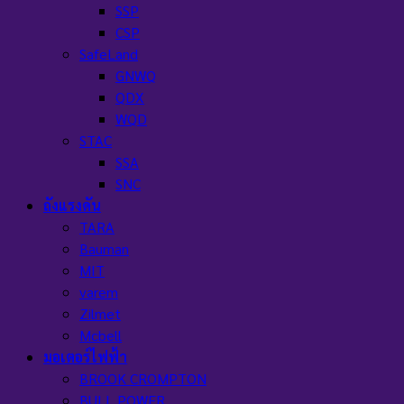
SSP
CSP
SafeLand
GNWQ
QDX
WQD
STAC
SSA
SNC
ถังแรงดัน
TARA
Bauman
MIT
varem
Zilmet
Mcbell
มอเตอร์ไฟฟ้า
BROOK CROMPTON
BULL POWER