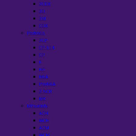
2CDX
3D
3M
CDX
Pedrollo
2CP
CP-ST4
CP
F
HF
NGA
ProNGA
2-5CR
MK
Mitsubishi
ACH
WCH
ACM
WCM