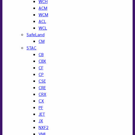
WCH
ACM
WCM
ACL
WCL
SafeLand
CM
STAC
CB
CBX
CF
CP
CSE
CRE
CRX
CX
PF
JET
JX
NXF2
VML