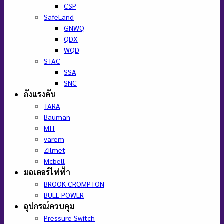
CSP
SafeLand
GNWQ
QDX
WQD
STAC
SSA
SNC
ถังแรงดัน
TARA
Bauman
MIT
varem
Zilmet
Mcbell
มอเตอร์ไฟฟ้า
BROOK CROMPTON
BULL POWER
อุปกรณ์ควบคุม
Pressure Switch