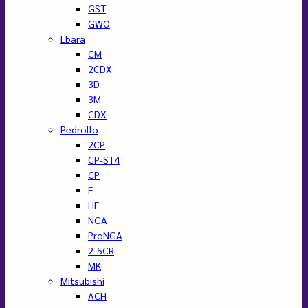
GST
GWO
Ebara
CM
2CDX
3D
3M
CDX
Pedrollo
2CP
CP-ST4
CP
F
HF
NGA
ProNGA
2-5CR
MK
Mitsubishi
ACH