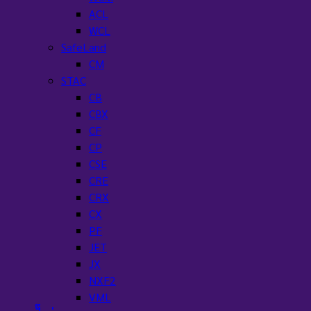
ACL
WCL
SafeLand
CM
STAC
CB
CBX
CF
CP
CSE
CRE
CRX
CX
PF
JET
JX
NXF2
VML