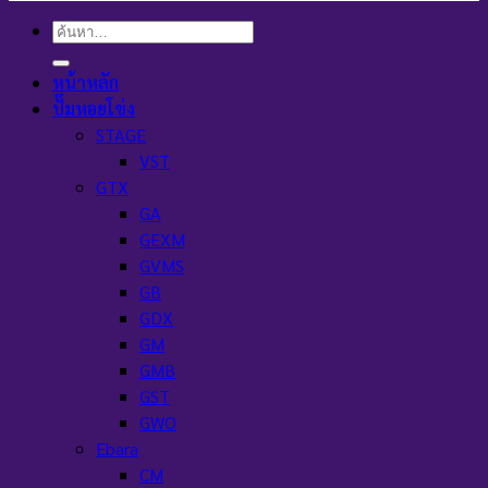
ค้นหา:
หน้าหลัก
ปั๊มหอยโข่ง
STAGE
VST
GTX
GA
GEXM
GVMS
GB
GDX
GM
GMB
GST
GWO
Ebara
CM