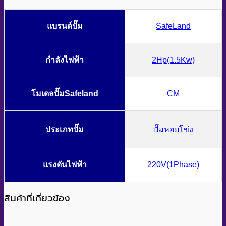
แบรนด์ปั๊ม
SafeLand
กำลังไฟฟ้า
2Hp(1.5Kw)
โมเดลปั๊มSafeland
CM
ประเภทปั๊ม
ปั๊มหอยโข่ง
แรงดันไฟฟ้า
220V(1Phase)
สินค้าที่เกี่ยวข้อง