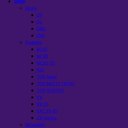
ปั๊มจุ่ม
Ebara
DF
DL
DML
DVS
Pedrollo
BC10
MC45
MC50-70
Rx2
TOP Multi
TOP MULTI-TECH2
TOP VORTEX
VX
VX ST
VXC 35-45
ZX Vortex
Mitsubishi