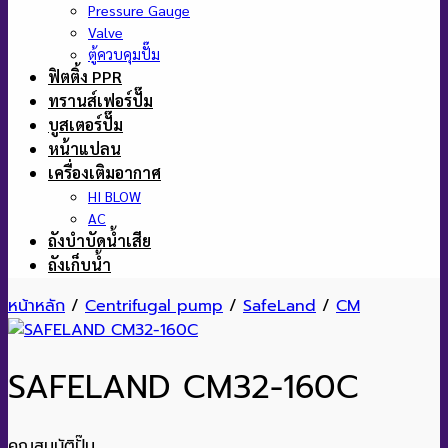
Pressure Gauge
Valve
ตู้ควบคุมปั๊ม
ฟิตติ้ง PPR
ทรานส์เฟอร์ปั๊ม
บูสเตอร์ปั๊ม
หน้าแปลน
เครื่องเติมอากาศ
HI BLOW
AC
ถังบำบัดน้ำเสีย
ถังเก็บน้ำ
หน้าหลัก
/
Centrifugal pump
/
SafeLand
/
CM
SAFELAND CM32-160C
คุณสมบัติปั๊ม