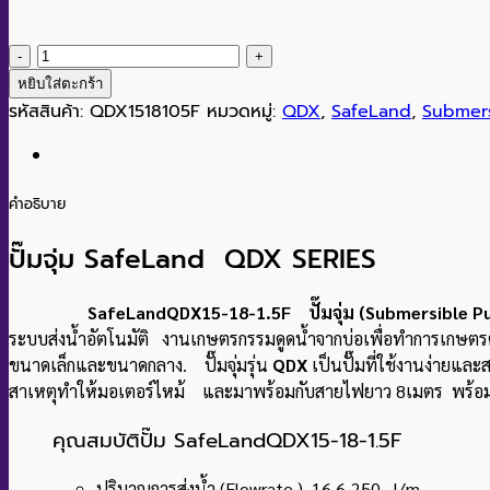
จำนวน
SafeLand
หยิบใส่ตะกร้า
QDX15-
รหัสสินค้า:
QDX1518105F
หมวดหมู่:
QDX
,
SafeLand
,
Submer
18-
1.5F
ชิ้น
คำอธิบาย
ปั๊มจุ่ม SafeLand QDX SERIES
SafeLandQDX15-18-1.5F ปั๊มจุ่ม (Submersible Pu
ระบบส่งน้ำอัตโนมัติ งานเกษตรกรรมดูดน้ำจากบ่อเพื่อทำการเกษต
ขนาดเล็กและขนาดกลาง. ปั๊มจุ่มรุ่น
QDX
เป็นปั๊มที่ใช้งานง่ายและ
สาเหตุทำให้มอเตอร์ไหม้ และมาพร้อมกับสายไฟยาว 8เมตร พร้อมห
คุณสมบัติปั๊ม SafeLandQDX15-18-1.5F
ปริมาณการส่งน้ำ (Flowrate ) 16.6-250 l/m