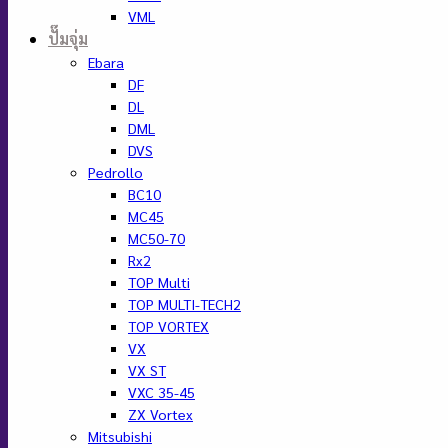
VML
ปั๊มจุ่ม
Ebara
DF
DL
DML
DVS
Pedrollo
BC10
MC45
MC50-70
Rx2
TOP Multi
TOP MULTI-TECH2
TOP VORTEX
VX
VX ST
VXC 35-45
ZX Vortex
Mitsubishi