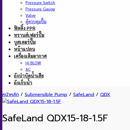
Pressure Switch
Pressure Gauge
Valve
ตู้ควบคุมปั๊ม
ฟิตติ้ง PPR
ทรานส์เฟอร์ปั๊ม
บูสเตอร์ปั๊ม
หน้าแปลน
เครื่องเติมอากาศ
HI BLOW
AC
ถังบำบัดน้ำเสีย
ถังเก็บน้ำ
หน้าหลัก
/
Submersible Pump
/
SafeLand
/
QDX
SafeLand QDX15-18-1.5F