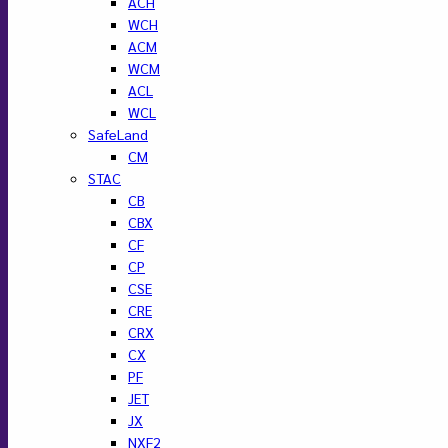
ACH
WCH
ACM
WCM
ACL
WCL
SafeLand
CM
STAC
CB
CBX
CF
CP
CSE
CRE
CRX
CX
PF
JET
JX
NXF2