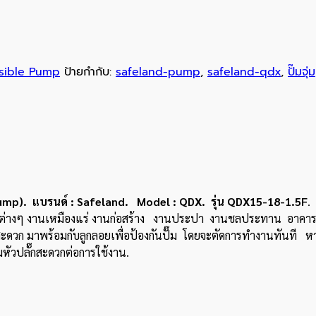
sible Pump
ป้ายกำกับ:
safeland-pump
,
safeland-qdx
,
ปั๊มจุ่ม
mp). แ
บรนด์ :
Safeland. Model : QDX. รุ่น QDX15-18-1.5F
.
รต่างๆ งานเหมืองแร่ งานก่อสร้าง งานประปา งานชลประทาน อาคารบ
สะดวก มาพร้อมกับลูกลอยเพื่อป้องกันปั๊ม โดยจะตัดการทำงานทันที หาก
ัวปลั๊กสะดวกต่อการใช้งาน.