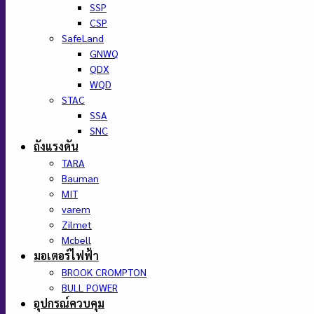
SSP
CSP
SafeLand
GNWQ
QDX
WQD
STAC
SSA
SNC
ถังแรงดัน
TARA
Bauman
MIT
varem
Zilmet
Mcbell
มอเตอร์ไฟฟ้า
BROOK CROMPTON
BULL POWER
อุปกรณ์ควบคุม