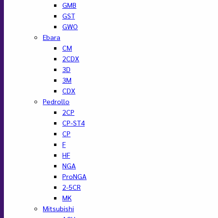
GMB
GST
GWO
Ebara
CM
2CDX
3D
3M
CDX
Pedrollo
2CP
CP-ST4
CP
F
HF
NGA
ProNGA
2-5CR
MK
Mitsubishi