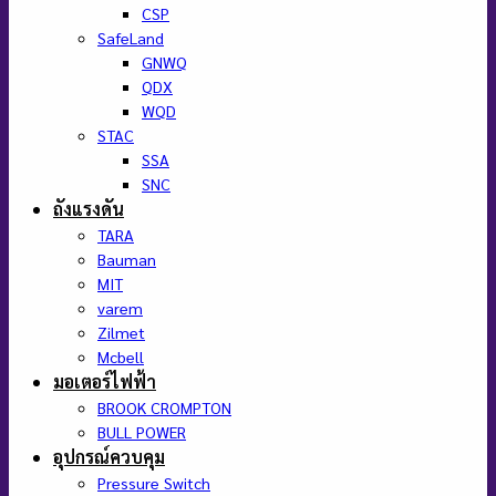
CSP
SafeLand
GNWQ
QDX
WQD
STAC
SSA
SNC
ถังแรงดัน
TARA
Bauman
MIT
varem
Zilmet
Mcbell
มอเตอร์ไฟฟ้า
BROOK CROMPTON
BULL POWER
อุปกรณ์ควบคุม
Pressure Switch