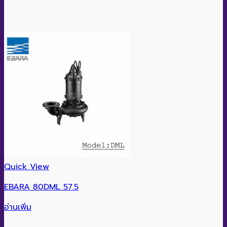
Quick View
EBARA 80DML 57.5
อ่านเพิ่ม