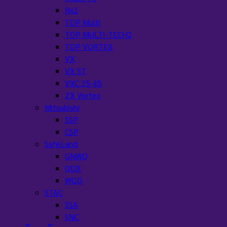
Rx2
TOP Multi
TOP MULTI-TECH2
TOP VORTEX
VX
VX ST
VXC 35-45
ZX Vortex
Mitsubishi
SSP
CSP
SafeLand
GNWQ
QDX
WQD
STAC
SSA
SNC