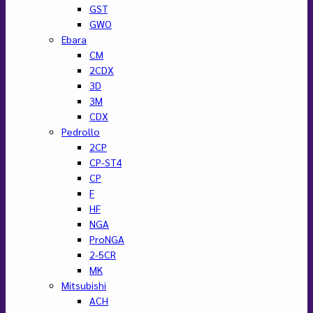
GST
GWO
Ebara
CM
2CDX
3D
3M
CDX
Pedrollo
2CP
CP-ST4
CP
F
HF
NGA
ProNGA
2-5CR
MK
Mitsubishi
ACH