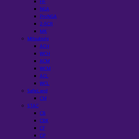
HF
NGA
ProNGA
2-5CR
MK
Mitsubishi
ACH
WCH
ACM
WCM
ACL
WCL
SafeLand
CM
STAC
CB
CBX
CF
CP