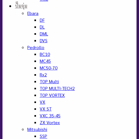
ปั๊มจุ่ม
Ebara
DF
DL
DML
DVS
Pedrollo
BC10
MC45
MC50-70
Rx2
TOP Multi
TOP MULTI-TECH2
TOP VORTEX
VX
VX ST
VXC 35-45
ZX Vortex
Mitsubishi
SSP