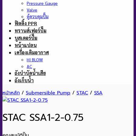
Pressure Gauge
Valve
ตู้ควบคุมปั๊ม
ฟิตติ้ง PPR
ทรานส์เฟอร์ปั๊ม
บูสเตอร์ปั๊ม
หน้าแปลน
เครื่องเติมอากาศ
HI BLOW
AC
ถังบำบัดน้ำเสีย
ถังเก็บน้ำ
หน้าหลัก
/
Submersible Pump
/
STAC
/
SSA
STAC SSA1-2-0.75
คุณสมบัติปั๊ม