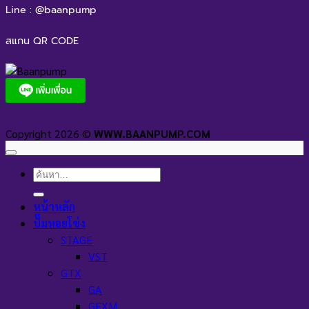
Line : @baanpump
สแกน QR CODE
Copyright 2026 ©
WWW.BAANPUMP.COM
ค้นหา:
หน้าหลัก
ปั๊มหอยโข่ง
STAGE
VST
GTX
GA
GEXM