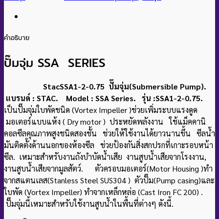
คำอธิบาย
ปั๊มจุ่ม SSA SERIES
StacSSA1-2-0.75 ปั๊มจุ่ม(Submersible Pump).
แบรนด์ : STAC. Model : SSA Series. รุ่น :SSA1-2-0.75.
เป็นปั๊มจุ่มใบพัดชนิด (Vortex Impeller )ช่วยเพิ่มระบบแรงดูด
มอเตอร์แบบแห้ง ( Dry motor ) ประหยัดพลังงาน ใช้แม็คคานิ
คอลซีลคุณภาพสูงชนิดสองชั้น ช่วยให้ใช้งานได้ยาวนานขึ้น ซีลน้ํา
มันติดตั้งด้านนอกของห้องซีล ช่วยป้องกันสิ่งสกปรกที่เกาะรอบหน้า
ซีล. เหมาะสําหรับ
งานถังบําบัดน้ําเสีย งานสูบน้ําเสียจากโรงงาน,
งานสูบน้ําเสียจากมูลสัตว์. ตัวครอบมอเตอร์(Motor Housing )ทำ
จากสแตนเลส(Stanless Steel SUS304 ) ตัวปั๊ม(Pump casing)และ
ใบพัด (Vortex Impeller) ทำจากเหล็กหล่อ (Cast Iron FC 200) .
ปั๊มจุ่มนี้เหมาะสําหรับใช้งานสูบน้ำในพื้นที่ต่างๆ ดังนี้.