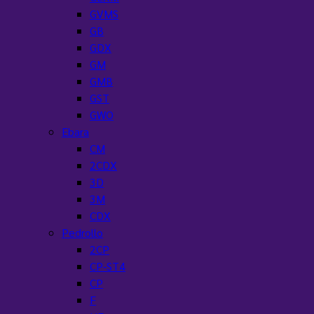
GVMS
GB
GDX
GM
GMB
GST
GWO
Ebara
CM
2CDX
3D
3M
CDX
Pedrollo
2CP
CP-ST4
CP
F