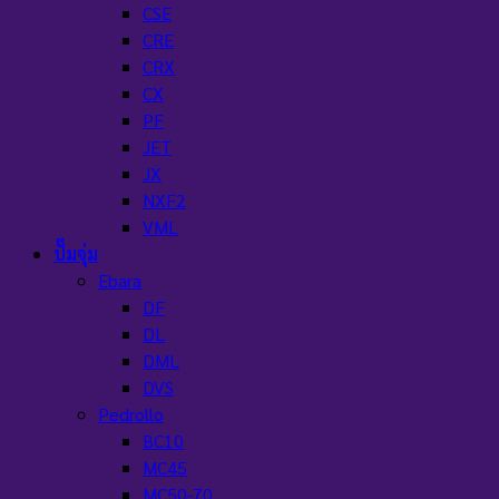
CSE
CRE
CRX
CX
PF
JET
JX
NXF2
VML
ปั๊มจุ่ม
Ebara
DF
DL
DML
DVS
Pedrollo
BC10
MC45
MC50-70