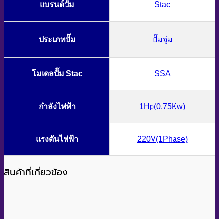
แบรนด์ปั๊ม
Stac
ประเภทปั๊ม
ปั๊มจุ่ม
โมเดลปั๊ม Stac
SSA
กำลังไฟฟ้า
1Hp(0.75Kw)
แรงดันไฟฟ้า
220V(1Phase)
สินค้าที่เกี่ยวข้อง