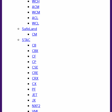
WCH
ACM
WCM
ACL
WCL
SafeLand
CM
STAC
CB
CBX
CF
CP
CSE
CRE
CRX
CX
PF
JET
JX
NXF2
VML