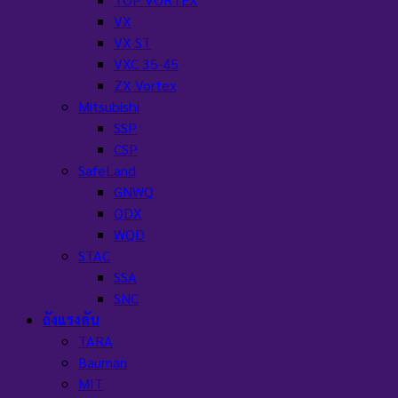
VX
VX ST
VXC 35-45
ZX Vortex
Mitsubishi
SSP
CSP
SafeLand
GNWQ
QDX
WQD
STAC
SSA
SNC
ถังแรงดัน
TARA
Bauman
MIT