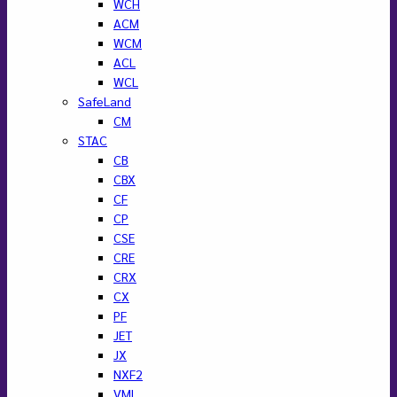
WCH
ACM
WCM
ACL
WCL
SafeLand
CM
STAC
CB
CBX
CF
CP
CSE
CRE
CRX
CX
PF
JET
JX
NXF2
VML