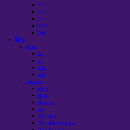
PF
JET
JX
NXF2
VML
ปั๊มจุ่ม
Ebara
DF
DL
DML
DVS
Pedrollo
BC10
MC45
MC50-70
Rx2
TOP Multi
TOP MULTI-TECH2
TOP VORTEX