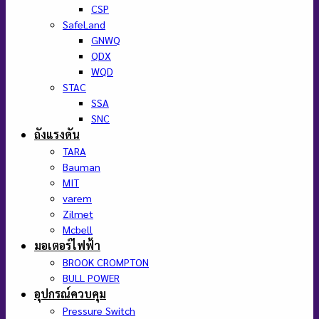
CSP
SafeLand
GNWQ
QDX
WQD
STAC
SSA
SNC
ถังแรงดัน
TARA
Bauman
MIT
varem
Zilmet
Mcbell
มอเตอร์ไฟฟ้า
BROOK CROMPTON
BULL POWER
อุปกรณ์ควบคุม
Pressure Switch