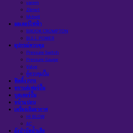
varem
Zilmet
Mcbell
มอเตอร์ไฟฟ้า
BROOK CROMPTON
BULL POWER
อุปกรณ์ควบคุม
Pressure Switch
Pressure Gauge
Valve
ตู้ควบคุมปั๊ม
ฟิตติ้ง PPR
ทรานส์เฟอร์ปั๊ม
บูสเตอร์ปั๊ม
หน้าแปลน
เครื่องเติมอากาศ
HI BLOW
AC
ถังบำบัดน้ำเสีย