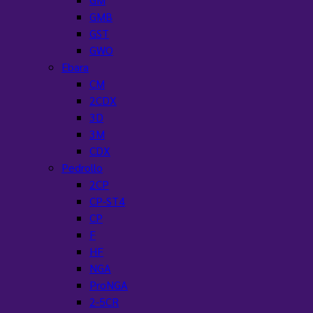
GMB
GST
GWO
Ebara
CM
2CDX
3D
3M
CDX
Pedrollo
2CP
CP-ST4
CP
F
HF
NGA
ProNGA
2-5CR