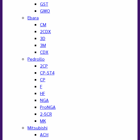
GST
GWO
Ebara
CM
2CDX
3D
3M
CDX
Pedrollo
2CP
CP-ST4
CP
F
HF
NGA
ProNGA
2-5CR
MK
Mitsubishi
ACH