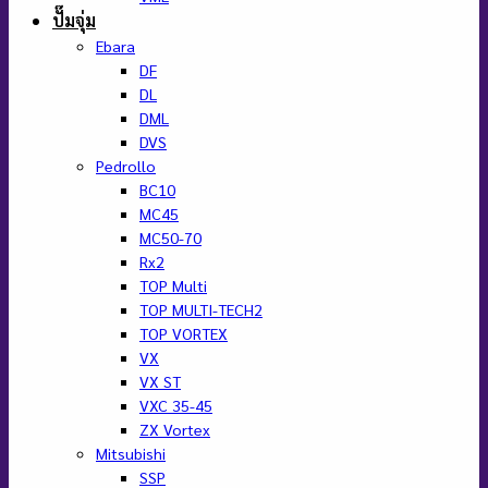
ปั๊มจุ่ม
Ebara
DF
DL
DML
DVS
Pedrollo
BC10
MC45
MC50-70
Rx2
TOP Multi
TOP MULTI-TECH2
TOP VORTEX
VX
VX ST
VXC 35-45
ZX Vortex
Mitsubishi
SSP