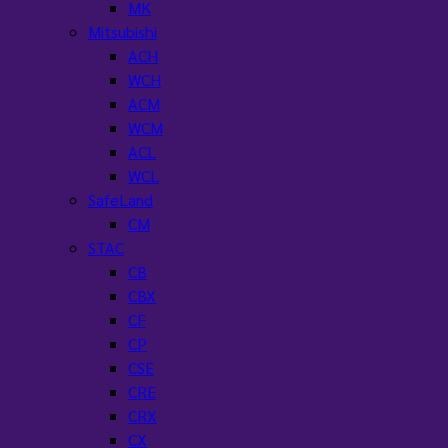
MK
Mitsubishi
ACH
WCH
ACM
WCM
ACL
WCL
SafeLand
CM
STAC
CB
CBX
CF
CP
CSE
CRE
CRX
CX