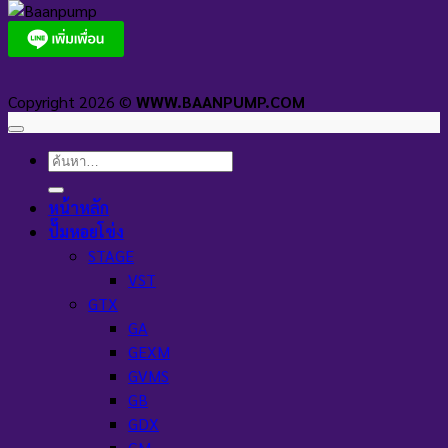
Copyright 2026 ©
WWW.BAANPUMP.COM
ค้นหา:
หน้าหลัก
ปั๊มหอยโข่ง
STAGE
VST
GTX
GA
GEXM
GVMS
GB
GDX
GM