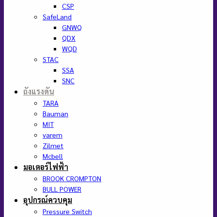
CSP
SafeLand
GNWQ
QDX
WQD
STAC
SSA
SNC
ถังแรงดัน
TARA
Bauman
MIT
varem
Zilmet
Mcbell
มอเตอร์ไฟฟ้า
BROOK CROMPTON
BULL POWER
อุปกรณ์ควบคุม
Pressure Switch