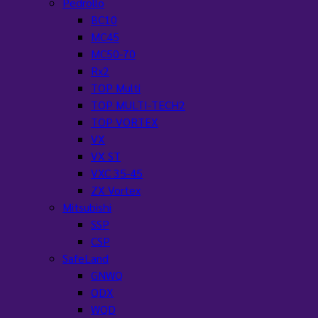
Pedrollo
BC10
MC45
MC50-70
Rx2
TOP Multi
TOP MULTI-TECH2
TOP VORTEX
VX
VX ST
VXC 35-45
ZX Vortex
Mitsubishi
SSP
CSP
SafeLand
GNWQ
QDX
WQD