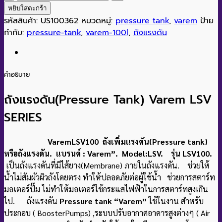
Varem
หยิบใส่ตะกร้า
LSV
รหัสสินค้า:
US100362
หมวดหมู่:
pressure tank
,
varem
ป้าย
100
กำกับ:
pressure-tank
,
varem-100l
,
ถังแรงดัน
ชิ้น
คำอธิบาย
ถังแรงดัน(Pressure Tank) Varem LSV
SERIES
VaremLSV100 ถังเพิ่มแรงดัน(Pressure tank)
หรือถังแรงดัน. แบรนด์ : Varem”. Model:LSV. รุ่น LSV100.
เป็นถังแรงดันที่มีไส้ยาง(Membrane) ภายในถังแรงดัน. ช่วยให้
น้ำไม่สัมผัวผิวถังโดยตรง ทำให้ปลอดภัยต่อผู้ใช้น้ำ ช่วยการสตาร์ท
มอเตอร์ปั๊ม ไม่ทำให้มอเตอร์ใช้กระแสไฟฟ้าในการสตาร์ทสูงเกิน
ไป. ถังแรงดัน
Pressure tank “Varem”
ใช้ในงาน สำหรับ
ประกอบ ( BoosterPumps) ,ระบบปรับอากาศอาคารสูงต่างๆ ( Air