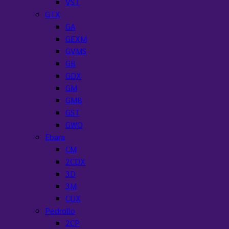
VST
GTX
GA
GEXM
GVMS
GB
GDX
GM
GMB
GST
GWO
Ebara
CM
2CDX
3D
3M
CDX
Pedrollo
2CP