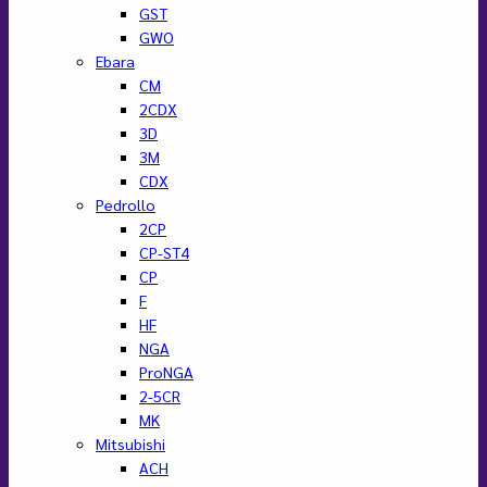
GST
GWO
Ebara
CM
2CDX
3D
3M
CDX
Pedrollo
2CP
CP-ST4
CP
F
HF
NGA
ProNGA
2-5CR
MK
Mitsubishi
ACH