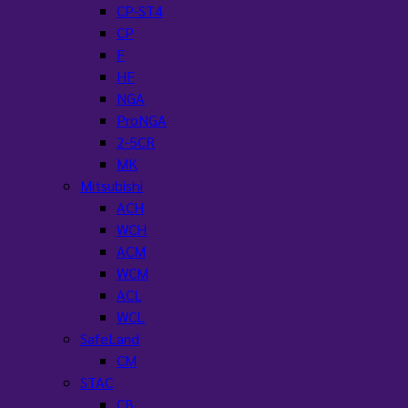
CP-ST4
CP
F
HF
NGA
ProNGA
2-5CR
MK
Mitsubishi
ACH
WCH
ACM
WCM
ACL
WCL
SafeLand
CM
STAC
CB