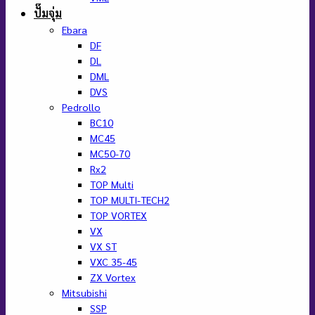
ปั๊มจุ่ม
Ebara
DF
DL
DML
DVS
Pedrollo
BC10
MC45
MC50-70
Rx2
TOP Multi
TOP MULTI-TECH2
TOP VORTEX
VX
VX ST
VXC 35-45
ZX Vortex
Mitsubishi
SSP