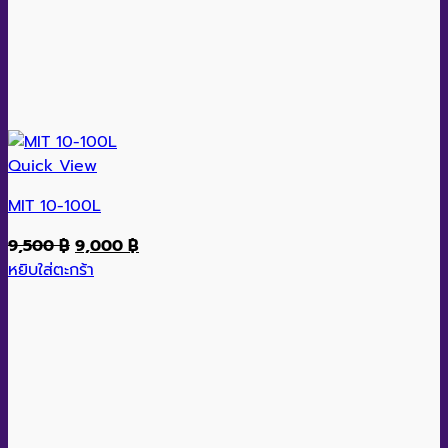
Quick View
MIT 10-100L
Original
Current
9,500
฿
9,000
฿
price
price
หยิบใส่ตะกร้า
was:
is:
9,500 ฿.
9,000 ฿.