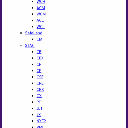
WCH
ACM
WCM
ACL
WCL
SafeLand
CM
STAC
CB
CBX
CF
CP
CSE
CRE
CRX
CX
PF
JET
JX
NXF2
VML