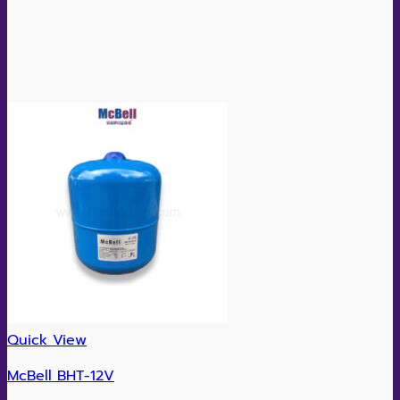
Quick View
McBell BHT-12V