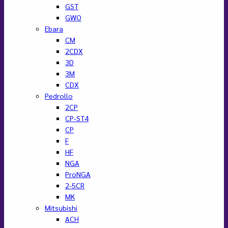
GST
GWO
Ebara
CM
2CDX
3D
3M
CDX
Pedrollo
2CP
CP-ST4
CP
F
HF
NGA
ProNGA
2-5CR
MK
Mitsubishi
ACH