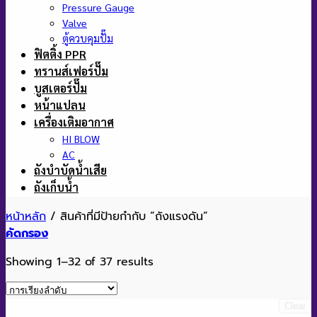
Pressure Gauge
Valve
ตู้ควบคุมปั๊ม
ฟิตติ้ง PPR
ทรานส์เฟอร์ปั๊ม
บูสเตอร์ปั๊ม
หน้าแปลน
เครื่องเติมอากาศ
HI BLOW
AC
ถังบำบัดน้ำเสีย
ถังเก็บน้ำ
หน้าหลัก
/
สินค้าที่มีป้ายกำกับ “ถังแรงดัน”
คัดกรอง
Showing 1–32 of 37 results
Clear