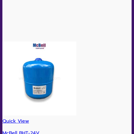
Quick View
McBell BHT-24V