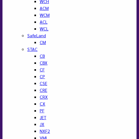
WCH
ACM
WCM
ACL
WCL
SafeLand
CM
STAC
CB
CBX
CF
CP
CSE
CRE
CRX
CX
PF
JET
JX
NXF2
VML