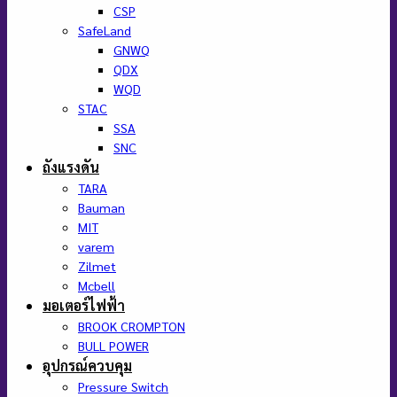
CSP
SafeLand
GNWQ
QDX
WQD
STAC
SSA
SNC
ถังแรงดัน
TARA
Bauman
MIT
varem
Zilmet
Mcbell
มอเตอร์ไฟฟ้า
BROOK CROMPTON
BULL POWER
อุปกรณ์ควบคุม
Pressure Switch