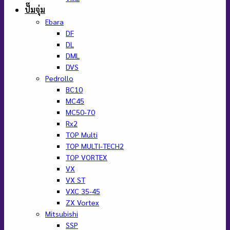
ปั๊มจุ่ม
Ebara
DF
DL
DML
DVS
Pedrollo
BC10
MC45
MC50-70
Rx2
TOP Multi
TOP MULTI-TECH2
TOP VORTEX
VX
VX ST
VXC 35-45
ZX Vortex
Mitsubishi
SSP