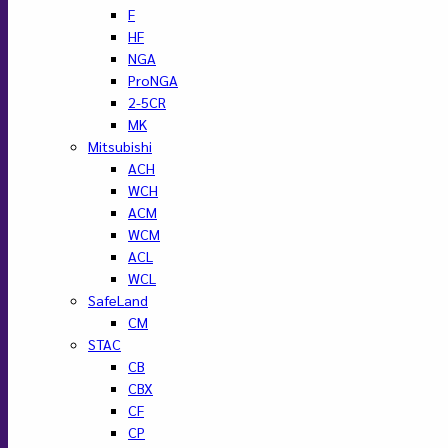
F
HF
NGA
ProNGA
2-5CR
MK
Mitsubishi
ACH
WCH
ACM
WCM
ACL
WCL
SafeLand
CM
STAC
CB
CBX
CF
CP