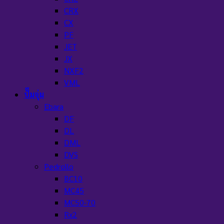
CRX
CX
PF
JET
JX
NXF2
VML
ปั๊มจุ่ม
Ebara
DF
DL
DML
DVS
Pedrollo
BC10
MC45
MC50-70
Rx2