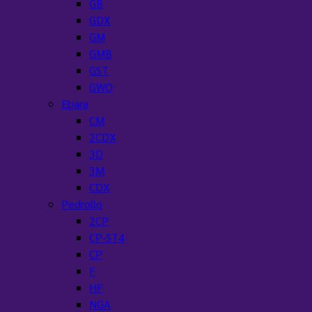
GB
GDX
GM
GMB
GST
GWO
Ebara
CM
2CDX
3D
3M
CDX
Pedrollo
2CP
CP-ST4
CP
F
HF
NGA