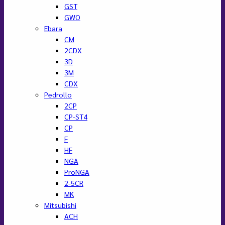
GST
GWO
Ebara
CM
2CDX
3D
3M
CDX
Pedrollo
2CP
CP-ST4
CP
F
HF
NGA
ProNGA
2-5CR
MK
Mitsubishi
ACH