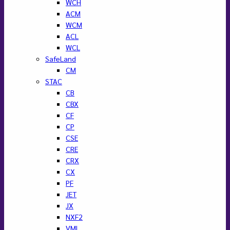
WCH
ACM
WCM
ACL
WCL
SafeLand
CM
STAC
CB
CBX
CF
CP
CSE
CRE
CRX
CX
PF
JET
JX
NXF2
VML