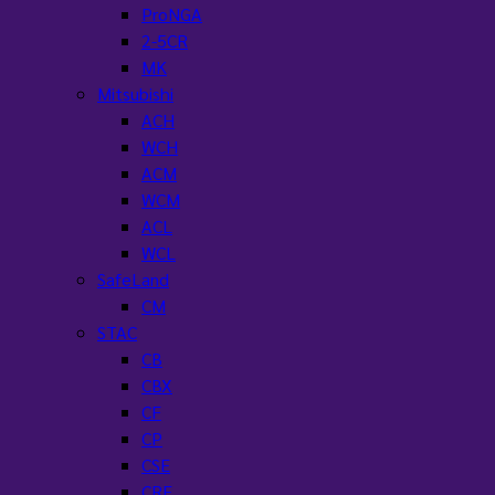
ProNGA
2-5CR
MK
Mitsubishi
ACH
WCH
ACM
WCM
ACL
WCL
SafeLand
CM
STAC
CB
CBX
CF
CP
CSE
CRE