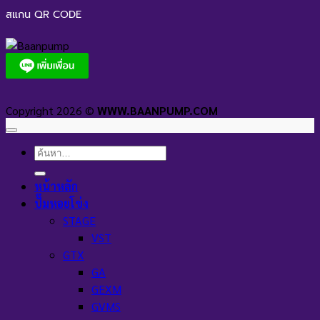
สแกน QR CODE
Copyright 2026 ©
WWW.BAANPUMP.COM
ค้นหา:
หน้าหลัก
ปั๊มหอยโข่ง
STAGE
VST
GTX
GA
GEXM
GVMS