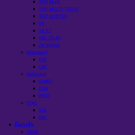
TOP Multi
TOP MULTI-TECH2
TOP VORTEX
VX
VX ST
VXC 35-45
ZX Vortex
Mitsubishi
SSP
CSP
SafeLand
GNWQ
QDX
WQD
STAC
SSA
SNC
ถังแรงดัน
TARA