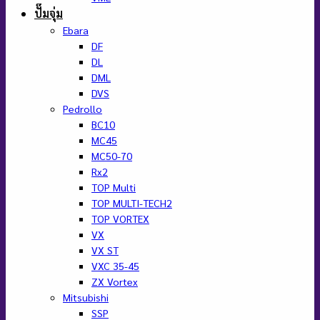
ปั๊มจุ่ม
Ebara
DF
DL
DML
DVS
Pedrollo
BC10
MC45
MC50-70
Rx2
TOP Multi
TOP MULTI-TECH2
TOP VORTEX
VX
VX ST
VXC 35-45
ZX Vortex
Mitsubishi
SSP