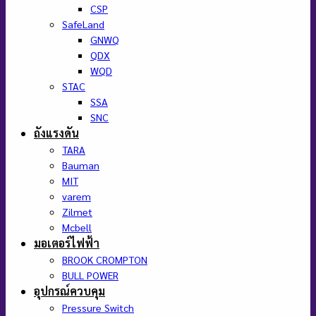
CSP
SafeLand
GNWQ
QDX
WQD
STAC
SSA
SNC
ถังแรงดัน
TARA
Bauman
MIT
varem
Zilmet
Mcbell
มอเตอร์ไฟฟ้า
BROOK CROMPTON
BULL POWER
อุปกรณ์ควบคุม
Pressure Switch