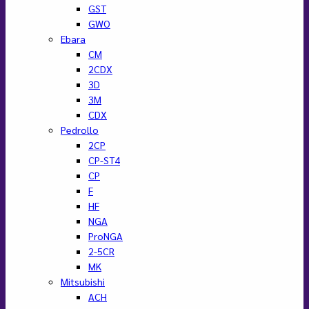
GST
GWO
Ebara
CM
2CDX
3D
3M
CDX
Pedrollo
2CP
CP-ST4
CP
F
HF
NGA
ProNGA
2-5CR
MK
Mitsubishi
ACH