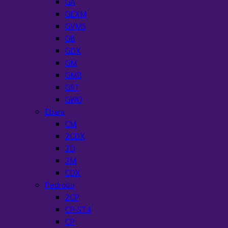
GA
GEXM
GVMS
GB
GDX
GM
GMB
GST
GWO
Ebara
CM
2CDX
3D
3M
CDX
Pedrollo
2CP
CP-ST4
CP