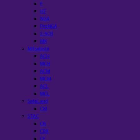
F
HF
NGA
ProNGA
2-5CR
MK
Mitsubishi
ACH
WCH
ACM
WCM
ACL
WCL
SafeLand
CM
STAC
CB
CBX
CF