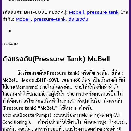
รหัสสินค้า:
BHT-60VL
หมวดหมู่:
Mcbell
,
pressure tank
ป้าย
กำกับ:
Mcbell
,
pressure-tank
,
ถังแรงดัน
คำอธิบาย
ถังแรงดัน(Pressure Tank) McBell
ถังเพิ่มแรงดัน(Pressure tank) หรือถังแรงดัน. ยี่ห้อ :
McBell. Model:BHT-60VL ,ขนาด60 ลิตร
เป็นถังแรงดันที่มี
ไส้ยาง(Membrane) ภายในถังแรงดัน. ช่วยให้น้ำไม่สัมผัวผิวถัง
โดยตรง ทำให้ปลอดภัยต่อผู้ใช้น้ำ ช่วยการสตาร์ทมอเตอร์ปั๊ม ไม่
ทำให้มอเตอร์ใช้กระแสไฟฟ้าในการสตาร์ทสูงเกินไป. ถังแรงดัน
(
Pressure tank) “McBell”
ใช้ในงาน สำหรับ
ประกอบ(BoosterPumps) ,ระบบปรับอากาศอาคารสูงต่างๆ (Air
Conditioning ). สำหรับสำหรับใช้งานใน ตึกอาคารสูง , โรงแรม ,
หอพัก , คอนโด , อาพาร์ทเมนท์ , และโรงงานอุตสาหกรรมต่างๆ