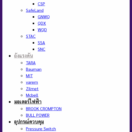
CSP
SafeLand
GNWQ
QDX
WQD
STAC
SSA
SNC
ถังแรงดัน
TARA
Bauman
MIT
varem
Zilmet
Mcbell
มอเตอร์ไฟฟ้า
BROOK CROMPTON
BULL POWER
อุปกรณ์ควบคุม
Pressure Switch