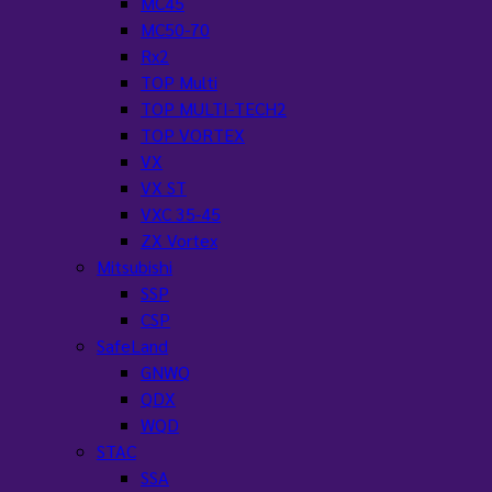
MC45
MC50-70
Rx2
TOP Multi
TOP MULTI-TECH2
TOP VORTEX
VX
VX ST
VXC 35-45
ZX Vortex
Mitsubishi
SSP
CSP
SafeLand
GNWQ
QDX
WQD
STAC
SSA