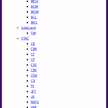
WCH
ACM
WCM
ACL
WCL
SafeLand
CM
STAC
CB
CBX
CF
CP
CSE
CRE
CRX
CX
PF
JET
JX
NXF2
VML