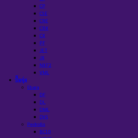
CP
CSE
CRE
CRX
CX
PF
JET
JX
NXF2
VML
ปั๊มจุ่ม
Ebara
DF
DL
DML
DVS
Pedrollo
BC10