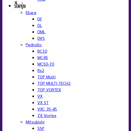
ปั๊มจุ่ม
Ebara
DF
DL
DML
DVS
Pedrollo
BC10
MC45
MC50-70
Rx2
TOP Multi
TOP MULTI-TECH2
TOP VORTEX
VX
VX ST
VXC 35-45
ZX Vortex
Mitsubishi
SSP