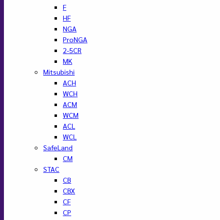
F
HF
NGA
ProNGA
2-5CR
MK
Mitsubishi
ACH
WCH
ACM
WCM
ACL
WCL
SafeLand
CM
STAC
CB
CBX
CF
CP