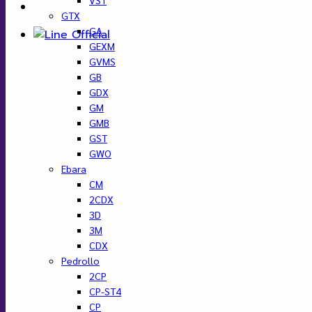
GTX
GA
GEXM
GVMS
GB
GDX
GM
GMB
GST
GWO
Ebara
CM
2CDX
3D
3M
CDX
Pedrollo
2CP
CP-ST4
CP