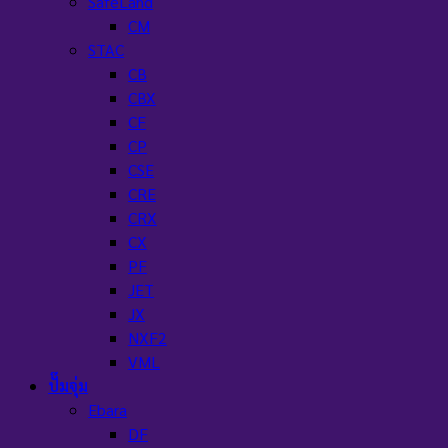
SafeLand
CM
STAC
CB
CBX
CF
CP
CSE
CRE
CRX
CX
PF
JET
JX
NXF2
VML
ปั๊มจุ่ม
Ebara
DF