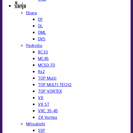
ปั๊มจุ่ม
Ebara
DF
DL
DML
DVS
Pedrollo
BC10
MC45
MC50-70
Rx2
TOP Multi
TOP MULTI-TECH2
TOP VORTEX
VX
VX ST
VXC 35-45
ZX Vortex
Mitsubishi
SSP