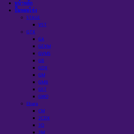
หน้าหลัก
ปั๊มหอยโข่ง
STAGE
VST
GTX
GA
GEXM
GVMS
GB
GDX
GM
GMB
GST
GWO
Ebara
CM
2CDX
3D
3M