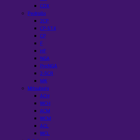
CDX
Pedrollo
2CP
CP-ST4
CP
F
HF
NGA
ProNGA
2-5CR
MK
Mitsubishi
ACH
WCH
ACM
WCM
ACL
WCL