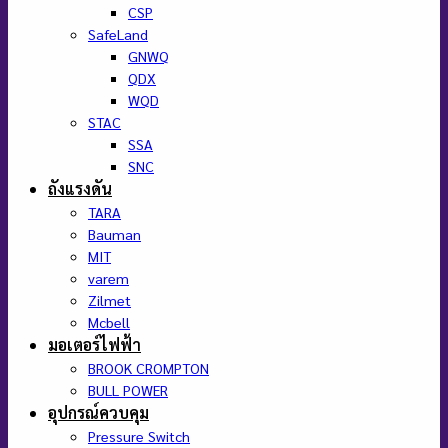
CSP
SafeLand
GNWQ
QDX
WQD
STAC
SSA
SNC
ถังแรงดัน
TARA
Bauman
MIT
varem
Zilmet
Mcbell
มอเตอร์ไฟฟ้า
BROOK CROMPTON
BULL POWER
อุปกรณ์ควบคุม
Pressure Switch