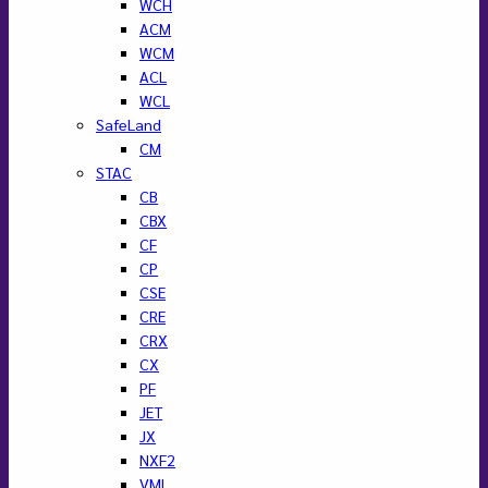
WCH
ACM
WCM
ACL
WCL
SafeLand
CM
STAC
CB
CBX
CF
CP
CSE
CRE
CRX
CX
PF
JET
JX
NXF2
VML