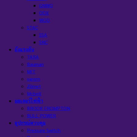
GNWQ
QDX
WQD
STAC
SSA
SNC
ถังแรงดัน
TARA
Bauman
MIT
varem
Zilmet
Mcbell
มอเตอร์ไฟฟ้า
BROOK CROMPTON
BULL POWER
อุปกรณ์ควบคุม
Pressure Switch