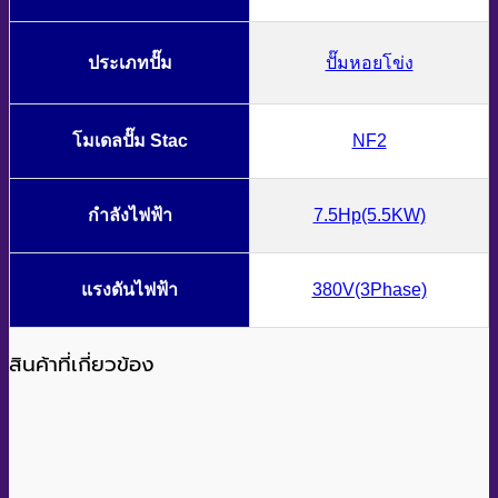
ประเภทปั๊ม
ปั๊มหอยโข่ง
โมเดลปั๊ม Stac
NF2
กำลังไฟฟ้า
7.5Hp(5.5KW)
แรงดันไฟฟ้า
380V(3Phase)
สินค้าที่เกี่ยวข้อง