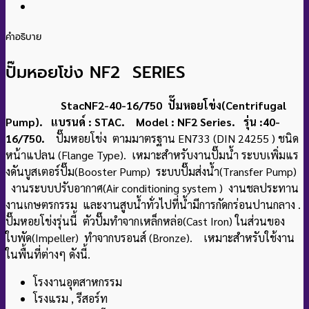
คำอธิบาย
ปั๊มหอยโข่ง NF2 SERIES
StacNF2-40-16/750 ปั๊มหอยโข่ง(Centrifugal
Pump). แบรนด์ : STAC. Model : NF2 Series. รุ่น :40-
16/750.
ปั๊มหอยโข่ง ตามมาตรฐาน EN733 (DIN 24255 ) ชนิด
หน้าแปลน (Flange Type). เหมาะสําหรับงานปั๊มน้ำ ระบบเพิ่มแร
งดันบูสเตอร์ปั๊ม(Booster Pump) ระบบปั๊มส่งน้ำ(Transfer Pump)
งานระบบปรับอากาศ(Air conditioning system ) งานชลประทาน
งานเกษตรกรรม และงานสูบน้ําทั่วไปที่น้ํามีการกัดกร่อนปานกลาง
.
ปั๊มหอยโข่งรุ่นนี้ ตัวปั๊มทำจากเหล็กหล่อ(Cast Iron) ในส่วนของ
ใบพัด(Impeller) ทําจากบรอนส์ (Bronze). เหมาะสําหรับใช้งาน
ในพื้นที่ต่างๆ ดังนี้.
โรงงานอุตสาหกรรม
โรงแรม , รีสอร์ท