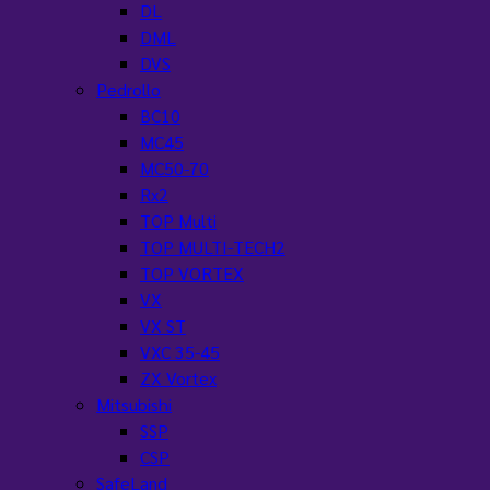
DL
DML
DVS
Pedrollo
BC10
MC45
MC50-70
Rx2
TOP Multi
TOP MULTI-TECH2
TOP VORTEX
VX
VX ST
VXC 35-45
ZX Vortex
Mitsubishi
SSP
CSP
SafeLand