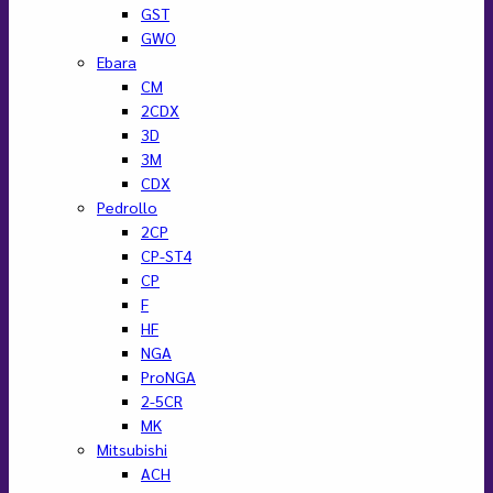
GST
GWO
Ebara
CM
2CDX
3D
3M
CDX
Pedrollo
2CP
CP-ST4
CP
F
HF
NGA
ProNGA
2-5CR
MK
Mitsubishi
ACH