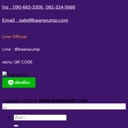
โทร : 090-663-3306 ,082-324-5668
Email : sale@baanpump.com
Line Official
Line : @baanpump
สแกน QR CODE
Copyright 2026 ©
WWW.BAANPUMP.COM
ค้นหา: