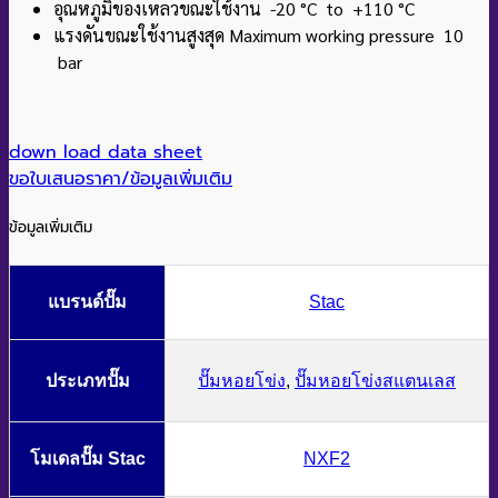
อุณหภูมิของเหลวขณะใช้งาน -20 °C to +110
°C
แรงดันขณะใช้งานสูงสุด Maximum working pressure 10
bar
down load data sheet
ขอใบเสนอราคา/ข้อมูลเพิ่มเติม
ข้อมูลเพิ่มเติม
แบรนด์ปั๊ม
Stac
ประเภทปั๊ม
ปั๊มหอยโข่ง
,
ปั๊มหอยโข่งสแตนเลส
โมเดลปั๊ม Stac
NXF2