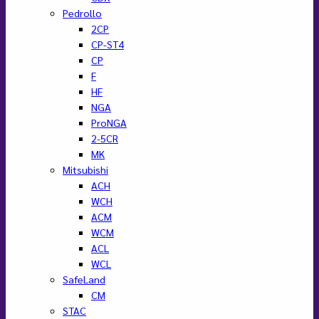
Pedrollo
2CP
CP-ST4
CP
F
HF
NGA
ProNGA
2-5CR
MK
Mitsubishi
ACH
WCH
ACM
WCM
ACL
WCL
SafeLand
CM
STAC