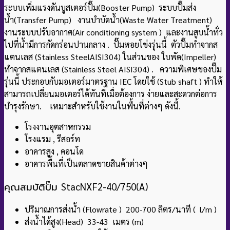
ระบบเพิ่มแรงดันบูสเตอร์ปั๊ม(Booster Pump) ระบบปั๊มส่ง
น้ำ(Transfer Pump) งานบําบัดน้ํา(Waste Water Treatment)
งานระบบปรับอากาศ(Air conditioning system ) และงานสูบน้ําทั่ว
ไปที่น้ํามีการกัดกร่อนปานกลาง
. ปั๊มหอยโข่งรุ่นนี้ ตัวปั๊มทำจากส
แตนเลส (Stainless SteelAISI304) ในส่วนของ ใบพัด(Impeller)
ทําจากสแตนเลส (Stainless Steel AISI304) . ความพิเศษของปั๊ม
รุ่นนี้ ประกอบกับมอเตอร์มาตรฐาน IEC โดยใช้ (Stub shaft ) ทําให้
สามารถเปลี่ยนมอเตอร์ได้ทันทีเมื่อต้องการ ง่ายและสะดวกต่อการ
บำรุงรักษา. เหมาะสําหรับใช้งานในพื้นที่ต่างๆ ดังนี้.
โรงงานอุตสาหกรรม
โรงแรม , รีสอร์ท
อาคารสูง , คอนโด
อาคารพื้นที่เป็นตลาดขายสินค้าต่างๆ
คุณสมบัติปั๊ม
StacNXF2-40/750(A)
ปริมาณการส่งน้ำ (Flowrate ) 200-700 ลิตร/นาที ( l/m )
ส่งน้ำได้สูง(Head) 33-43 เมตร (m)