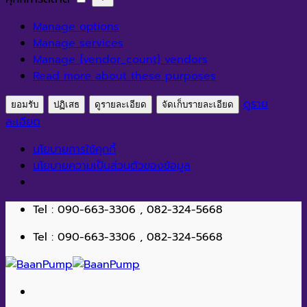
สถิติ
การ
Manage options
ตลาด
Manage services
Manage {vendor_count} vendors
Read more about these purposes
ดูราย
ยอมรับ
ปฏิเสธ
ดูรายละเอียด
จัดเก็บรายละเอียด
ละเอียด
นโยบายการใช้คุกกี้
นโยบายความเป็นส่วนตัวของข้อมูล
ข้าม
Tel : 090-663-3306 , 082-324-5668
ไป
Tel : 090-663-3306 , 082-324-5668
ยัง
เนื้อหา