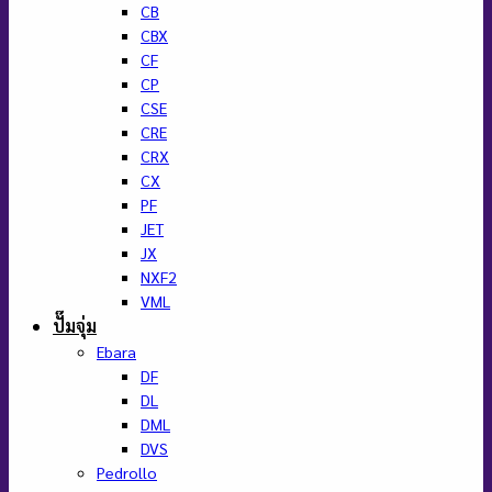
CB
CBX
CF
CP
CSE
CRE
CRX
CX
PF
JET
JX
NXF2
VML
ปั๊มจุ่ม
Ebara
DF
DL
DML
DVS
Pedrollo