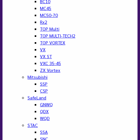
BC10
MC45
MC50-70
Rx2
TOP Multi
TOP MULTI-TECH2
TOP VORTEX
VX
VX ST
VXC 35-45
ZX Vortex
Mitsubishi
SSP
CSP
SafeLand
GNWQ
QDX
WQD
STAC
SSA
SNC