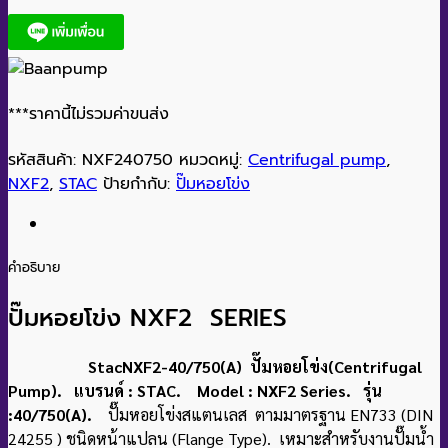
***ราคานี้ไม่รวมค่าขนส่ง
รหัสสินค้า:
NXF240750
หมวดหมู่:
Centrifugal pump
,
NXF2
,
STAC
ป้ายกำกับ:
ปั๊มหอยโข่ง
คำอธิบาย
ปั๊มหอยโข่ง NXF2 SERIES
StacNXF2-40/750(A) ปั๊มหอยโข่ง(Centrifugal
Pump). แบรนด์ : STAC. Model : NXF2 Series. รุ่น
:40/750(A).
ปั๊มหอยโข่งสแตนเลส ตามมาตรฐาน EN733 (DIN
24255 ) ชนิดหน้าแปลน (Flange Type). เหมาะสําหรับงานปั๊มน้ำ