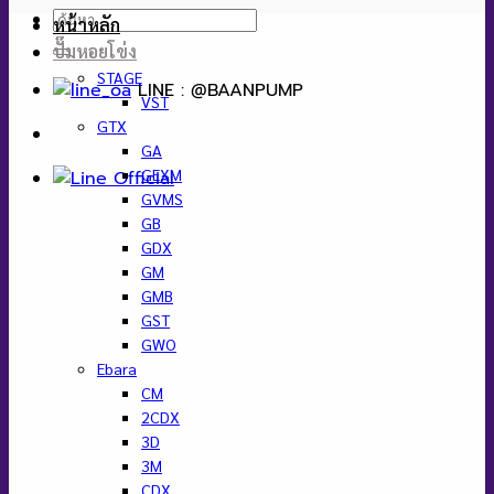
ค้นหา:
หน้าหลัก
ปั๊มหอยโข่ง
STAGE
LINE : @BAANPUMP
VST
GTX
GA
GEXM
GVMS
GB
GDX
GM
GMB
GST
GWO
Ebara
CM
2CDX
3D
3M
CDX