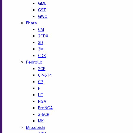
GMB
GST
GWO
Ebara
CM
2CDX
3D
3M
CDX
Pedrollo
2CP
CP-ST4
CP
F
HF
NGA
ProNGA
2-5CR
MK
Mitsubishi