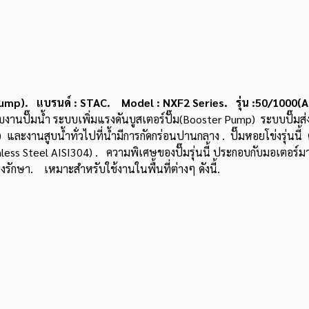
 แบรนด์ : STAC. Model : NXF2 Series. รุ่น :50/1000(A
านปั๊มน้ำ ระบบเพิ่มแรงดันบูสเตอร์ปั๊ม(Booster Pump) ระบบปั๊มส่
ละงานสูบน้ําทั่วไปที่น้ํามีการกัดกร่อนปานกลาง
. ปั๊มหอยโข่งรุ่นน
ss Steel AISI304) . ความพิเศษของปั๊มรุ่นนี้ ประกอบกับมอเตอร์มาต
รักษา. เหมาะสําหรับใช้งานในพื้นที่ต่างๆ ดังนี้.