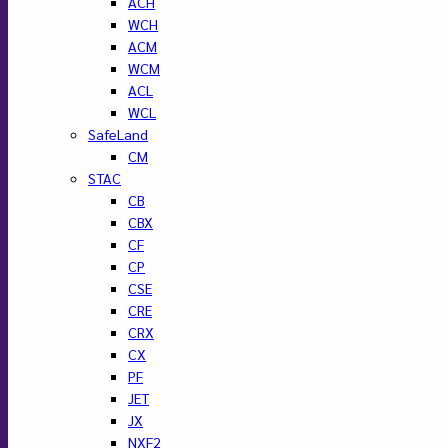
ACH
WCH
ACM
WCM
ACL
WCL
SafeLand
CM
STAC
CB
CBX
CF
CP
CSE
CRE
CRX
CX
PF
JET
JX
NXF2