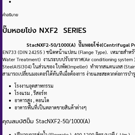
คำอธิบาย
ปั๊มหอยโข่ง NXF2 SERIES
StacNXF2-50/1000(A) ปั๊มหอยโข่ง(Centrifugal Pump).
EN733 (DIN 24255 ) ชนิดหน้าแปลน (Flange Type). เหมาะสําหรับง
Water Treatment) งานระบบปรับอากาศ(Air conditioning system ) แ
SteelAISI304) ในส่วนของ ใบพัด(Impeller) ทําจากสแตนเลส (Stainle
สามารถเปลี่ยนมอเตอร์ได้ทันทีเมื่อต้องการ ง่ายและสะดวกต่อการบำรุง
โรงงานอุตสาหกรรม
โรงแรม , รีสอร์ท
อาคารสูง , คอนโด
อาคารพื้นที่เป็นตลาดขายสินค้าต่างๆ
คุณสมบัติปั๊ม
StacNXF2-50/1000(A)
ปริมาณการส่งน้ำ (Flowrate ) 400-1200 ลิตร/นาที ( l/m )