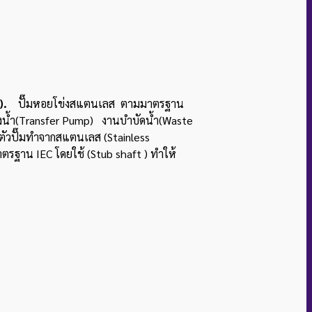
).
ปั๊มหอยโข่งสแตนเลส ตามมาตรฐาน
งน้ำ(Transfer Pump) งานบําบัดน้ํา(Waste
ี้ ตัวปั๊มทำจากสแตนเลส (Stainless
รฐาน IEC โดยใช้ (Stub shaft ) ทําให้