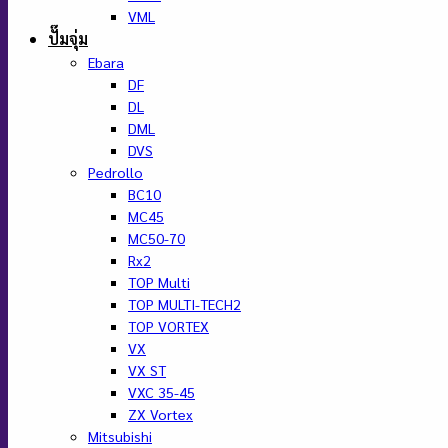
VML
ปั๊มจุ่ม
Ebara
DF
DL
DML
DVS
Pedrollo
BC10
MC45
MC50-70
Rx2
TOP Multi
TOP MULTI-TECH2
TOP VORTEX
VX
VX ST
VXC 35-45
ZX Vortex
Mitsubishi