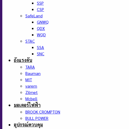
SSP
CSP
SafeLand
GNWQ
QDX
WQD
STAC
SSA
SNC
ถังแรงดัน
TARA
Bauman
MIT
varem
Zilmet
Mcbell
มอเตอร์ไฟฟ้า
BROOK CROMPTON
BULL POWER
อุปกรณ์ควบคุม