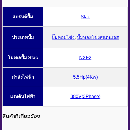
แบรนด์ปั๊ม
Stac
ประเภทปั๊ม
ปั๊มหอยโข่ง
,
ปั๊มหอยโข่งสแตนเลส
โมเดลปั๊ม Stac
NXF2
กำลังไฟฟ้า
5.5Hp(4Kw)
แรงดันไฟฟ้า
380V(3Phase)
สินค้าที่เกี่ยวข้อง