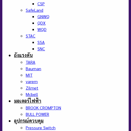
CSP
SafeLand
GNWQ
QDX
WQD
STAC
SSA
SNC
ถังแรงดัน
TARA
Bauman
MIT
varem
Zilmet
Mcbell
มอเตอร์ไฟฟ้า
BROOK CROMPTON
BULL POWER
อุปกรณ์ควบคุม
Pressure Switch