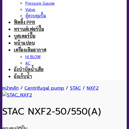
Pressure Gauge
Valve
ตู้ควบคุมปั๊ม
ฟิตติ้ง PPR
ทรานส์เฟอร์ปั๊ม
บูสเตอร์ปั๊ม
หน้าแปลน
เครื่องเติมอากาศ
HI BLOW
AC
ถังบำบัดน้ำเสีย
ถังเก็บน้ำ
หน้าหลัก
/
Centrifugal pump
/
STAC
/
NXF2
STAC NXF2-50/550(A)
คุณสมบัติปั๊ม