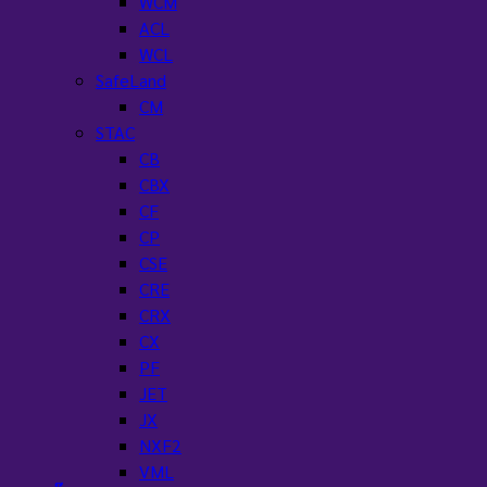
WCM
ACL
WCL
SafeLand
CM
STAC
CB
CBX
CF
CP
CSE
CRE
CRX
CX
PF
JET
JX
NXF2
VML