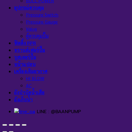
BULL POWER
อุปกรณ์ควบคุม
Pressure Switch
Pressure Gauge
Valve
ตู้ควบคุมปั๊ม
ฟิตติ้ง PPR
ทรานส์เฟอร์ปั๊ม
บูสเตอร์ปั๊ม
หน้าแปลน
เครื่องเติมอากาศ
HI BLOW
AC
ถังบำบัดน้ำเสีย
ถังเก็บน้ำ
LINE : @BAANPUMP