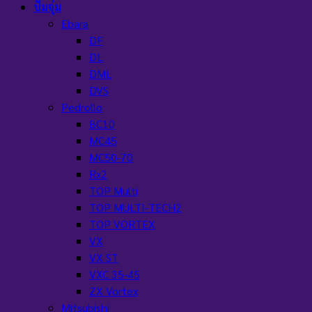
ปั๊มจุ่ม
Ebara
DF
DL
DML
DVS
Pedrollo
BC10
MC45
MC50-70
Rx2
TOP Multi
TOP MULTI-TECH2
TOP VORTEX
VX
VX ST
VXC 35-45
ZX Vortex
Mitsubishi