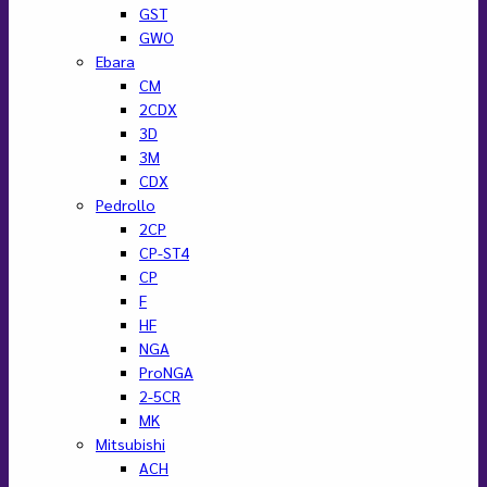
GST
GWO
Ebara
CM
2CDX
3D
3M
CDX
Pedrollo
2CP
CP-ST4
CP
F
HF
NGA
ProNGA
2-5CR
MK
Mitsubishi
ACH