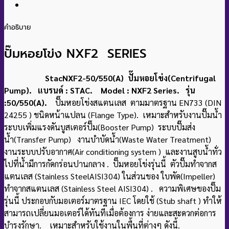
คำอธิบาย
ปั๊มหอยโข่ง NXF2 SERIES
StacNXF2-50/550(A) ปั๊มหอยโข่ง(Centrifugal
Pump). แบรนด์ : STAC. Model : NXF2 Series. รุ่น
:50/550(A).
ปั๊มหอยโข่งสแตนเลส ตามมาตรฐาน EN733 (DIN
24255 ) ชนิดหน้าแปลน (Flange Type). เหมาะสําหรับงานปั๊มน้ำ
ระบบเพิ่มแรงดันบูสเตอร์ปั๊ม(Booster Pump) ระบบปั๊มส่ง
น้ำ(Transfer Pump) งานบําบัดน้ํา(Waste Water Treatment)
งานระบบปรับอากาศ(Air conditioning system ) และงานสูบน้ําทั่ว
ไปที่น้ํามีการกัดกร่อนปานกลาง
. ปั๊มหอยโข่งรุ่นนี้ ตัวปั๊มทำจากส
แตนเลส (Stainless SteelAISI304) ในส่วนของ ใบพัด(Impeller)
ทําจากสแตนเลส (Stainless Steel AISI304) . ความพิเศษของปั๊ม
รุ่นนี้ ประกอบกับมอเตอร์มาตรฐาน IEC โดยใช้ (Stub shaft ) ทําให้
สามารถเปลี่ยนมอเตอร์ได้ทันทีเมื่อต้องการ ง่ายและสะดวกต่อการ
บำรุงรักษา. เหมาะสําหรับใช้งานในพื้นที่ต่างๆ ดังนี้.