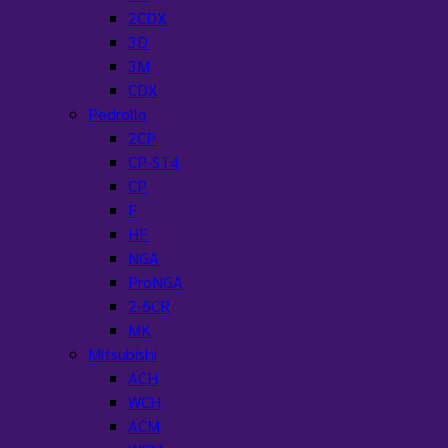
2CDX
3D
3M
CDX
Pedrollo
2CP
CP-ST4
CP
F
HF
NGA
ProNGA
2-5CR
MK
Mitsubishi
ACH
WCH
ACM