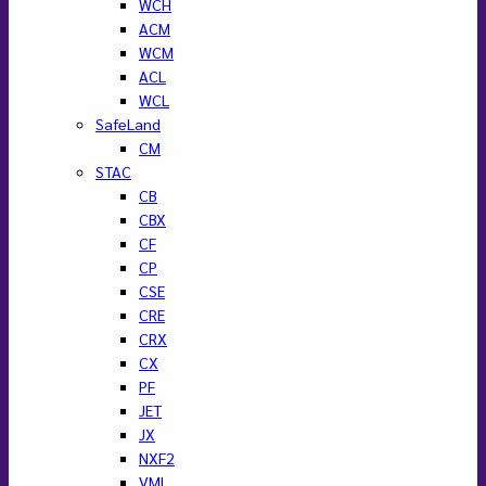
WCH
ACM
WCM
ACL
WCL
SafeLand
CM
STAC
CB
CBX
CF
CP
CSE
CRE
CRX
CX
PF
JET
JX
NXF2
VML