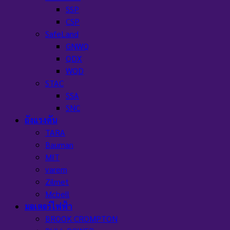
SSP
CSP
SafeLand
GNWQ
QDX
WQD
STAC
SSA
SNC
ถังแรงดัน
TARA
Bauman
MIT
varem
Zilmet
Mcbell
มอเตอร์ไฟฟ้า
BROOK CROMPTON