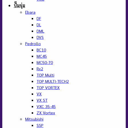
ปั๊มจุ่ม
Ebara
DF
DL
DML
DVS
Pedrollo
BC10
MC45
MC50-70
Rx2
TOP Multi
TOP MULTI-TECH2
TOP VORTEX
VX
VX ST
VXC 35-45
ZX Vortex
Mitsubishi
SSP