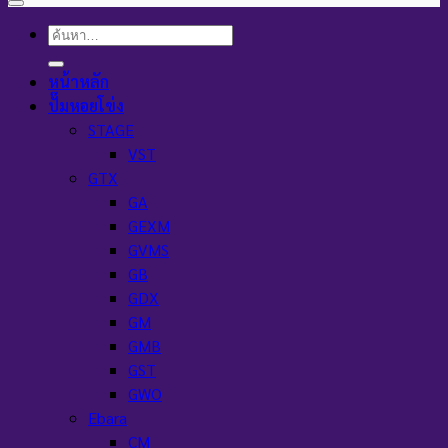
ค้นหา:
หน้าหลัก
ปั๊มหอยโข่ง
STAGE
VST
GTX
GA
GEXM
GVMS
GB
GDX
GM
GMB
GST
GWO
Ebara
CM