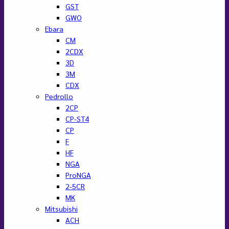
GST
GWO
Ebara
CM
2CDX
3D
3M
CDX
Pedrollo
2CP
CP-ST4
CP
F
HF
NGA
ProNGA
2-5CR
MK
Mitsubishi
ACH