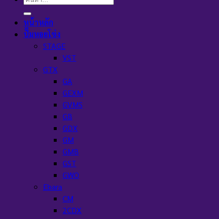
หน้าหลัก
ปั๊มหอยโข่ง
STAGE
VST
GTX
GA
GEXM
GVMS
GB
GDX
GM
GMB
GST
GWO
Ebara
CM
2CDX