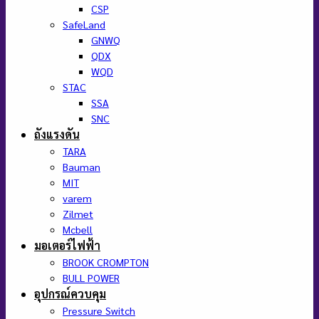
CSP
SafeLand
GNWQ
QDX
WQD
STAC
SSA
SNC
ถังแรงดัน
TARA
Bauman
MIT
varem
Zilmet
Mcbell
มอเตอร์ไฟฟ้า
BROOK CROMPTON
BULL POWER
อุปกรณ์ควบคุม
Pressure Switch