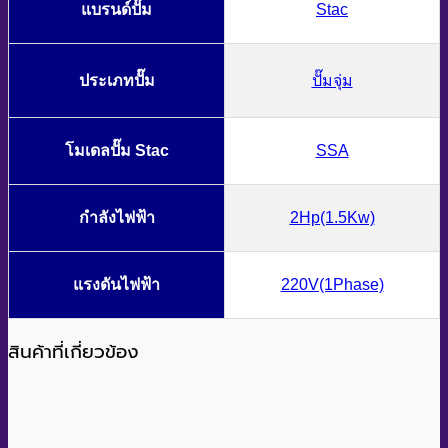
แบรนด์ปั๊ม
Stac
ประเภทปั๊ม
ปั๊มจุ่ม
โมเดลปั๊ม Stac
SSA
กำลังไฟฟ้า
2Hp(1.5Kw)
แรงดันไฟฟ้า
220V(1Phase)
สินค้าที่เกี่ยวข้อง