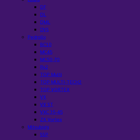
DF
DL
DML
DVS
Pedrollo
BC10
MC45
MC50-70
Rx2
TOP Multi
TOP MULTI-TECH2
TOP VORTEX
VX
VX ST
VXC 35-45
ZX Vortex
Mitsubishi
SSP