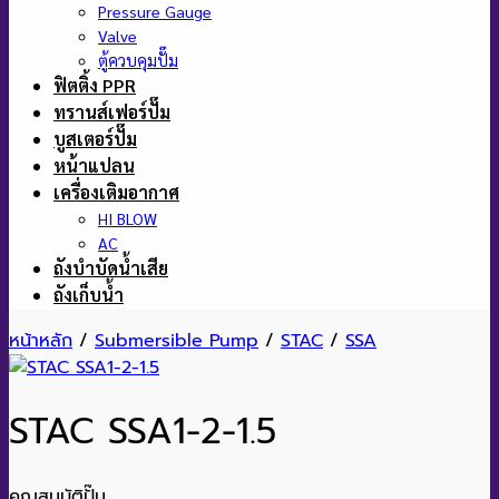
Pressure Gauge
Valve
ตู้ควบคุมปั๊ม
ฟิตติ้ง PPR
ทรานส์เฟอร์ปั๊ม
บูสเตอร์ปั๊ม
หน้าแปลน
เครื่องเติมอากาศ
HI BLOW
AC
ถังบำบัดน้ำเสีย
ถังเก็บน้ำ
หน้าหลัก
/
Submersible Pump
/
STAC
/
SSA
STAC SSA1-2-1.5
คุณสมบัติปั๊ม