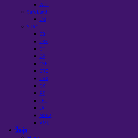
WCL
SafeLand
CM
STAC
CB
CBX
CF
CP
CSE
CRE
CRX
CX
PF
JET
JX
NXF2
VML
ปั๊มจุ่ม
Ebara