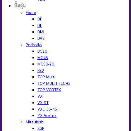
ปั๊มจุ่ม
Ebara
DF
DL
DML
DVS
Pedrollo
BC10
MC45
MC50-70
Rx2
TOP Multi
TOP MULTI-TECH2
TOP VORTEX
VX
VX ST
VXC 35-45
ZX Vortex
Mitsubishi
SSP