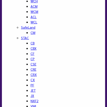
WCH
ACM
WCM
ACL
WCL
SafeLand
CM
STAC
CB
CBX
CF
CP
CSE
CRE
CRX
CX
PF
JET
JX
NXF2
VML