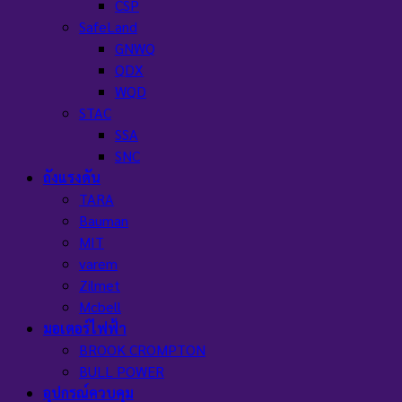
CSP
SafeLand
GNWQ
QDX
WQD
STAC
SSA
SNC
ถังแรงดัน
TARA
Bauman
MIT
varem
Zilmet
Mcbell
มอเตอร์ไฟฟ้า
BROOK CROMPTON
BULL POWER
อุปกรณ์ควบคุม