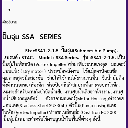
คำอธิบาย
ปั๊มจุ่ม SSA SERIES
StacSSA1-2-1.5 ปั๊มจุ่ม(Submersible Pump).
แบรนด์ : STAC. Model : SSA Series. รุ่น :SSA1-2-1.5.
เป็น
ปั๊มจุ่มใบพัดชนิด (Vortex Impeller )ช่วยเพิ่มระบบแรงดูด มอเตอร์
แบบแห้ง ( Dry motor ) ประหยัดพลังงาน ใช้แม็คคานิคอลซีล
คุณภาพสูงชนิดสองชั้น ช่วยให้ใช้งานได้ยาวนานขึ้น ซีลน้ํามันติด
ตั้งด้านนอกของห้องซีล ช่วยป้องกันสิ่งสกปรกที่เกาะรอบหน้าซีล.
เหมาะสําหรับ
งานถังบําบัดน้ําเสีย งานสูบน้ําเสียจากโรงงาน, งานสู
บน้ําเสียจากมูลสัตว์. ตัวครอบมอเตอร์(Motor Housing )ทำจากส
แตนเลส(Stanless Steel SUS304 ) ตัวปั๊ม(Pump casing)และ
ใบพัด (Vortex Impeller) ทำจากเหล็กหล่อ (Cast Iron FC 200) .
ปั๊มจุ่มนี้เหมาะสําหรับใช้งานสูบน้ำในพื้นที่ต่างๆ ดังนี้.