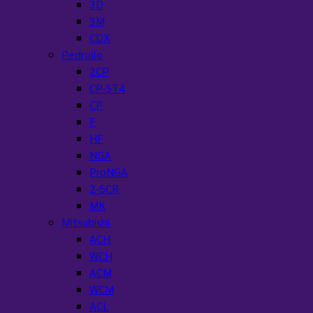
3D
3M
CDX
Pedrollo
2CP
CP-ST4
CP
F
HF
NGA
ProNGA
2-5CR
MK
Mitsubishi
ACH
WCH
ACM
WCM
ACL