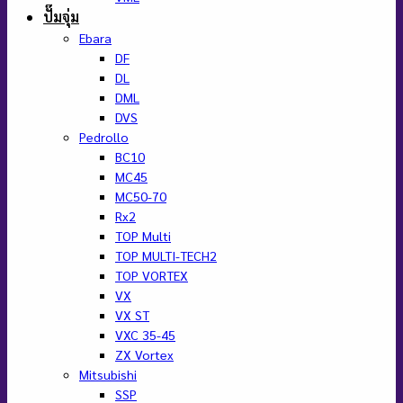
ปั๊มจุ่ม
Ebara
DF
DL
DML
DVS
Pedrollo
BC10
MC45
MC50-70
Rx2
TOP Multi
TOP MULTI-TECH2
TOP VORTEX
VX
VX ST
VXC 35-45
ZX Vortex
Mitsubishi
SSP