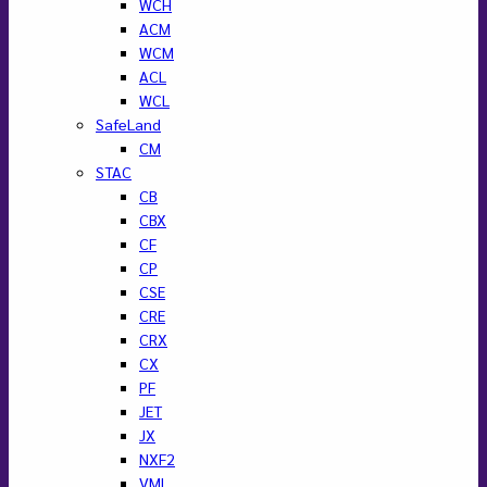
WCH
ACM
WCM
ACL
WCL
SafeLand
CM
STAC
CB
CBX
CF
CP
CSE
CRE
CRX
CX
PF
JET
JX
NXF2
VML