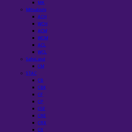
MK
Mitsubishi
ACH
WCH
ACM
WCM
ACL
WCL
SafeLand
CM
STAC
CB
CBX
CF
CP
CSE
CRE
CRX
CX