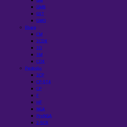
GMB
GST
GWO
Ebara
CM
2CDX
3D
3M
CDX
Pedrollo
2CP
CP-ST4
CP
F
HF
NGA
ProNGA
2-5CR