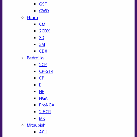
GST
GWO
Ebara
CM
2CDX
3D
3M
CDX
Pedrollo
2CP
CP-ST4
CP
F
HF
NGA
ProNGA
2-5CR
MK
Mitsubishi
ACH