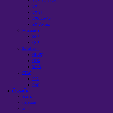
VX
VX ST
VXC 35-45
ZX Vortex
Mitsubishi
SSP
CSP
SafeLand
GNWQ
QDX
WQD
STAC
SSA
SNC
ถังแรงดัน
TARA
Bauman
MIT