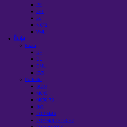
PF
JET
JX
NXF2
VML
ปั๊มจุ่ม
Ebara
DF
DL
DML
DVS
Pedrollo
BC10
MC45
MC50-70
Rx2
TOP Multi
TOP MULTI-TECH2
TOP VORTEX