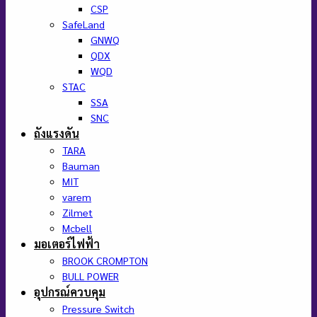
CSP
SafeLand
GNWQ
QDX
WQD
STAC
SSA
SNC
ถังแรงดัน
TARA
Bauman
MIT
varem
Zilmet
Mcbell
มอเตอร์ไฟฟ้า
BROOK CROMPTON
BULL POWER
อุปกรณ์ควบคุม
Pressure Switch