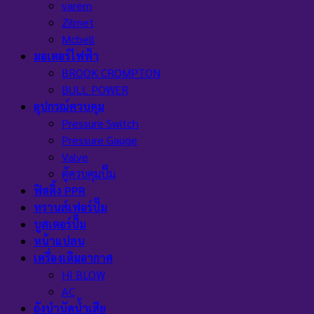
varem
Zilmet
Mcbell
มอเตอร์ไฟฟ้า
BROOK CROMPTON
BULL POWER
อุปกรณ์ควบคุม
Pressure Switch
Pressure Gauge
Valve
ตู้ควบคุมปั๊ม
ฟิตติ้ง PPR
ทรานส์เฟอร์ปั๊ม
บูสเตอร์ปั๊ม
หน้าแปลน
เครื่องเติมอากาศ
HI BLOW
AC
ถังบำบัดน้ำเสีย