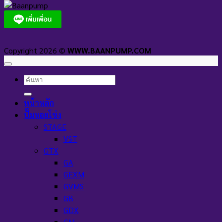
Copyright 2026 ©
WWW.BAANPUMP.COM
ค้นหา:
หน้าหลัก
ปั๊มหอยโข่ง
STAGE
VST
GTX
GA
GEXM
GVMS
GB
GDX
GM