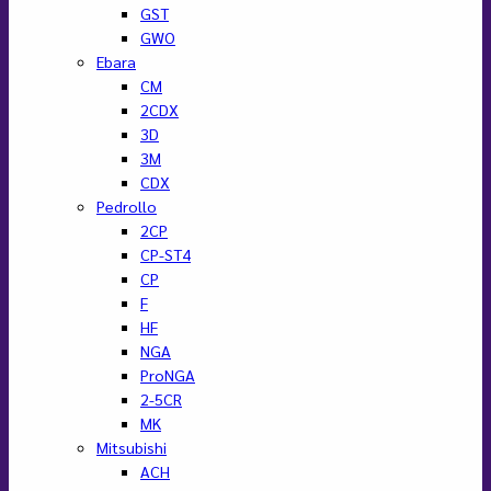
GST
GWO
Ebara
CM
2CDX
3D
3M
CDX
Pedrollo
2CP
CP-ST4
CP
F
HF
NGA
ProNGA
2-5CR
MK
Mitsubishi
ACH