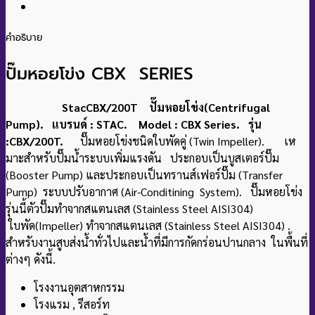
คำอธิบาย
ปั๊มหอยโข่ง CBX SERIES
StacCBX/200T ปั๊มหอยโข่ง(Centrifugal
Pump). แบรนด์ : STAC. Model : CBX Series. รุ่น
:CBX/200T.
ปั๊มหอยโข่งชนิดใบพัดคู่ (Twin Impeller). เห
มาะสําหรับปั๊มน้ำระบบเพิ่มแรงดัน
ประกอบเป็นบูสเตอร์ปั๊ม
(Booster Pump) และ
ประกอบเป็นทรานส์เฟอร์ปั๊ม (Transfer
Pump) ระบบปรับอากาศ (Air-Conditining System)
. ปั๊มหอยโข่ง
รุ่นนี้ตัวปั๊มทำจากสแตนเลส (Stainless Steel AISI304)
ใบพัด(Impeller) ทําจากสแตนเลส (Stainless Steel AISI304) .
สําหรับงานสูบส่งน้ำทั่วไปและน้ำที่มีการกัดกร่อนปานกลาง ในพื้นที่
ต่างๆ ดังนี้.
โรงงานอุตสาหกรรม
โรงแรม , รีสอร์ท