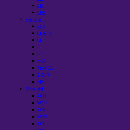
3M
CDX
Pedrollo
2CP
CP-ST4
CP
F
HF
NGA
ProNGA
2-5CR
MK
Mitsubishi
ACH
WCH
ACM
WCM
ACL