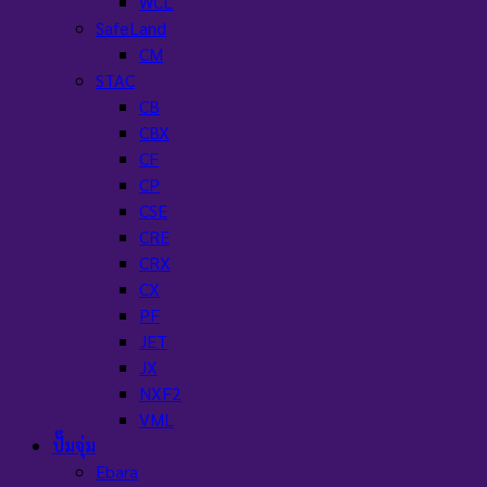
WCL
SafeLand
CM
STAC
CB
CBX
CF
CP
CSE
CRE
CRX
CX
PF
JET
JX
NXF2
VML
ปั๊มจุ่ม
Ebara