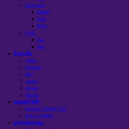
SafeLand
GNWQ
QDX
WQD
STAC
SSA
SNC
ถังแรงดัน
TARA
Bauman
MIT
varem
Zilmet
Mcbell
มอเตอร์ไฟฟ้า
BROOK CROMPTON
BULL POWER
อุปกรณ์ควบคุม