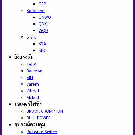
CSP
SafeLand
GNWQ
QDX
WQD
STAC
SSA
SNC
ถังแรงดัน
TARA
Bauman
MIT
varem
Zilmet
Mcbell
มอเตอร์ไฟฟ้า
BROOK CROMPTON
BULL POWER
อุปกรณ์ควบคุม
Pressure Switch