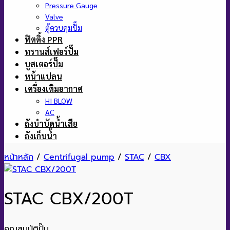
Pressure Gauge
Valve
ตู้ควบคุมปั๊ม
ฟิตติ้ง PPR
ทรานส์เฟอร์ปั๊ม
บูสเตอร์ปั๊ม
หน้าแปลน
เครื่องเติมอากาศ
HI BLOW
AC
ถังบำบัดน้ำเสีย
ถังเก็บน้ำ
หน้าหลัก
/
Centrifugal pump
/
STAC
/
CBX
STAC CBX/200T
คุณสมบัติปั๊ม