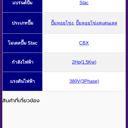
แบรนด์ปั๊ม
Stac
ประเภทปั๊ม
ปั๊มหอยโข่ง
,
ปั๊มหอยโข่งสแตนเลส
โมเดลปั๊ม Stac
CBX
กำลังไฟฟ้า
2Hp(1.5Kw)
แรงดันไฟฟ้า
380V(3Phase)
สินค้าที่เกี่ยวข้อง