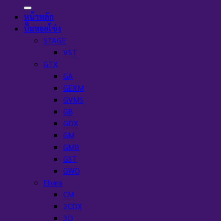
หน้าหลัก
ปั๊มหอยโข่ง
STAGE
VST
GTX
GA
GEXM
GVMS
GB
GDX
GM
GMB
GST
GWO
Ebara
CM
2CDX
3D