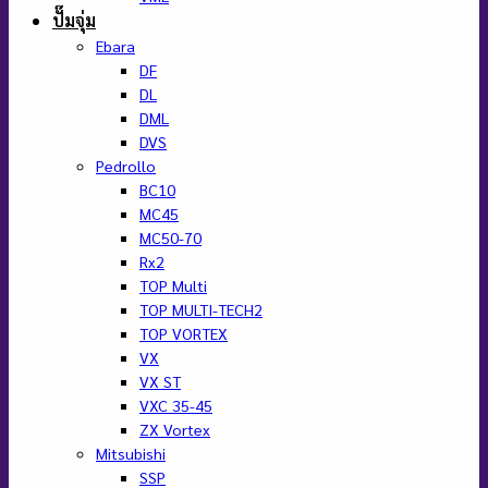
ปั๊มจุ่ม
Ebara
DF
DL
DML
DVS
Pedrollo
BC10
MC45
MC50-70
Rx2
TOP Multi
TOP MULTI-TECH2
TOP VORTEX
VX
VX ST
VXC 35-45
ZX Vortex
Mitsubishi
SSP