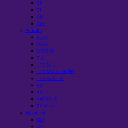
DF
DL
DML
DVS
Pedrollo
BC10
MC45
MC50-70
Rx2
TOP Multi
TOP MULTI-TECH2
TOP VORTEX
VX
VX ST
VXC 35-45
ZX Vortex
Mitsubishi
SSP
CSP