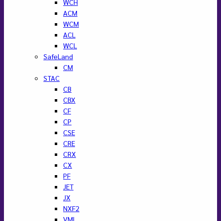
WCH
ACM
WCM
ACL
WCL
SafeLand
CM
STAC
CB
CBX
CF
CP
CSE
CRE
CRX
CX
PF
JET
JX
NXF2
VML