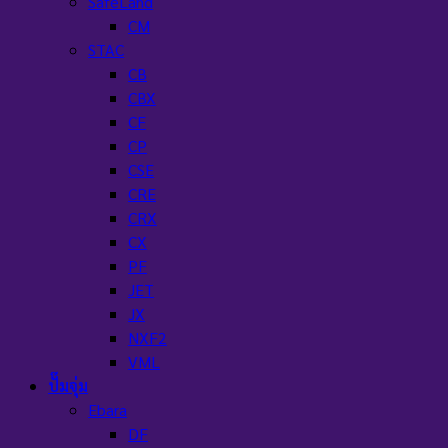
SafeLand
CM
STAC
CB
CBX
CF
CP
CSE
CRE
CRX
CX
PF
JET
JX
NXF2
VML
ปั๊มจุ่ม
Ebara
DF