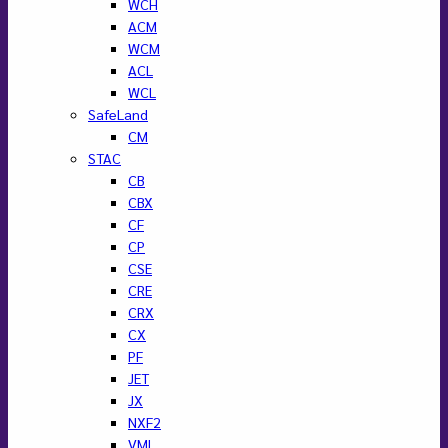
WCH
ACM
WCM
ACL
WCL
SafeLand
CM
STAC
CB
CBX
CF
CP
CSE
CRE
CRX
CX
PF
JET
JX
NXF2
VML