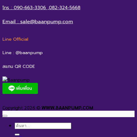
โทร : 090-663-3306 ,082-324-5668
Email : sale@baanpump.com
Line Official
Line : @baanpump
สแกน QR CODE
Copyright 2026 ©
WWW.BAANPUMP.COM
ค้นหา: