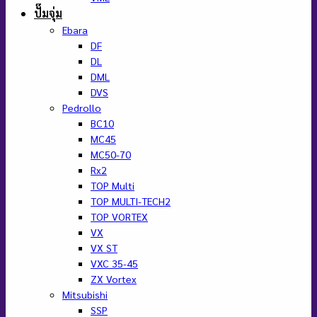
ปั๊มจุ่ม
Ebara
DF
DL
DML
DVS
Pedrollo
BC10
MC45
MC50-70
Rx2
TOP Multi
TOP MULTI-TECH2
TOP VORTEX
VX
VX ST
VXC 35-45
ZX Vortex
Mitsubishi
SSP