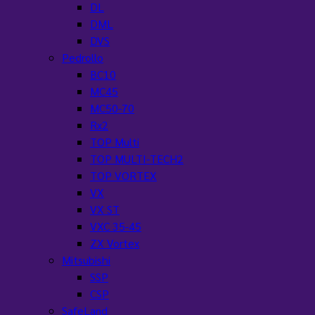
DL
DML
DVS
Pedrollo
BC10
MC45
MC50-70
Rx2
TOP Multi
TOP MULTI-TECH2
TOP VORTEX
VX
VX ST
VXC 35-45
ZX Vortex
Mitsubishi
SSP
CSP
SafeLand