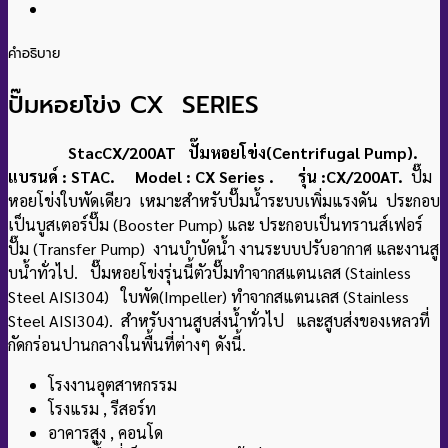
คำอธิบาย
ปั๊มหอยโข่ง CX SERIES
StacCX/200AT ปั๊มหอยโข่ง(Centrifugal Pump).
แบรนด์ : STAC. Model : CX Series . รุ่น :CX/200AT.
ปั๊ม
หอยโข่งใบพัดเดียว เหมาะสําหรับปั๊มน้ำระบบเพิ่มแรงดัน
ประกอบ
เป็นบูสเตอร์ปั๊ม (Booster Pump) และ
ประกอบเป็นทรานส์เฟอร์
ปั๊ม (Transfer Pump)
งานบําบัดน้ํา งานระบบปรับอากาศ และงานสู
บน้ําทั่วไป. ปั๊มหอยโข่งรุ่นนี้ตัวปั๊มทำจากสแตนเลส (Stainless
Steel AISI304) ใบพัด(Impeller) ทําจากสแตนเลส (Stainless
Steel AISI304). สําหรับงานสูบส่งน้ำทั่วไป และสูบส่งของเหลวที่
กัดกร่อนปานกลางในพื้นที่ต่างๆ ดังนี้.
โรงงานอุตสาหกรรม
โรงแรม , รีสอร์ท
อาคารสูง , คอนโด