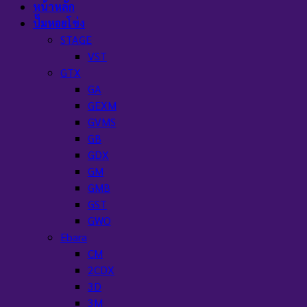
หน้าหลัก
ปั๊มหอยโข่ง
STAGE
VST
GTX
GA
GEXM
GVMS
GB
GDX
GM
GMB
GST
GWO
Ebara
CM
2CDX
3D
3M