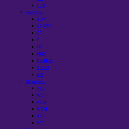
CDX
Pedrollo
2CP
CP-ST4
CP
F
HF
NGA
ProNGA
2-5CR
MK
Mitsubishi
ACH
WCH
ACM
WCM
ACL
WCL