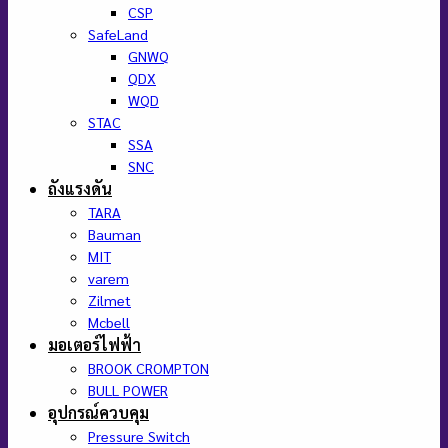
CSP
SafeLand
GNWQ
QDX
WQD
STAC
SSA
SNC
ถังแรงดัน
TARA
Bauman
MIT
varem
Zilmet
Mcbell
มอเตอร์ไฟฟ้า
BROOK CROMPTON
BULL POWER
อุปกรณ์ควบคุม
Pressure Switch