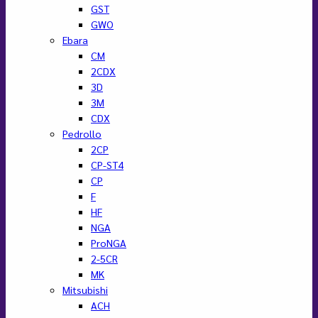
GST
GWO
Ebara
CM
2CDX
3D
3M
CDX
Pedrollo
2CP
CP-ST4
CP
F
HF
NGA
ProNGA
2-5CR
MK
Mitsubishi
ACH