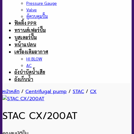
Pressure Gauge
Valve
ตู้ควบคุมปั๊ม
ฟิตติ้ง PPR
ทรานส์เฟอร์ปั๊ม
บูสเตอร์ปั๊ม
หน้าแปลน
เครื่องเติมอากาศ
HI BLOW
AC
ถังบำบัดน้ำเสีย
ถังเก็บน้ำ
หน้าหลัก
/
Centrifugal pump
/
STAC
/
CX
STAC CX/200AT
คุณสมบัติปั๊ม