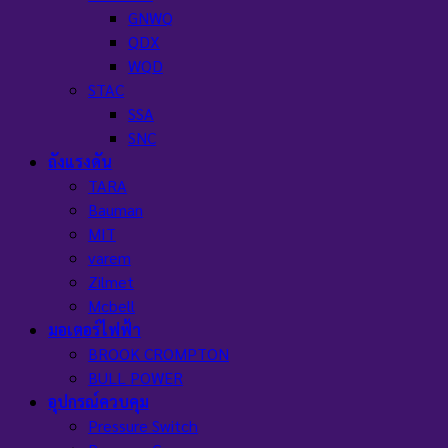
GNWQ
QDX
WQD
STAC
SSA
SNC
ถังแรงดัน
TARA
Bauman
MIT
varem
Zilmet
Mcbell
มอเตอร์ไฟฟ้า
BROOK CROMPTON
BULL POWER
อุปกรณ์ควบคุม
Pressure Switch