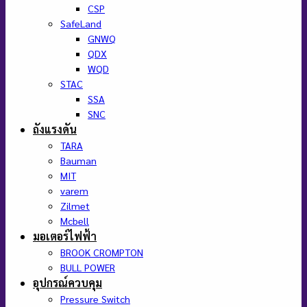
CSP
SafeLand
GNWQ
QDX
WQD
STAC
SSA
SNC
ถังแรงดัน
TARA
Bauman
MIT
varem
Zilmet
Mcbell
มอเตอร์ไฟฟ้า
BROOK CROMPTON
BULL POWER
อุปกรณ์ควบคุม
Pressure Switch