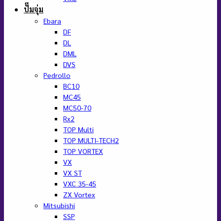
ปั๊มจุ่ม
Ebara
DF
DL
DML
DVS
Pedrollo
BC10
MC45
MC50-70
Rx2
TOP Multi
TOP MULTI-TECH2
TOP VORTEX
VX
VX ST
VXC 35-45
ZX Vortex
Mitsubishi
SSP