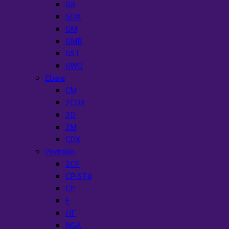
GB
GDX
GM
GMB
GST
GWO
Ebara
CM
2CDX
3D
3M
CDX
Pedrollo
2CP
CP-ST4
CP
F
HF
NGA