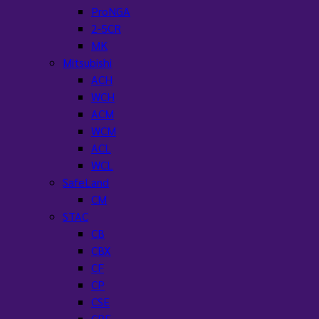
ProNGA
2-5CR
MK
Mitsubishi
ACH
WCH
ACM
WCM
ACL
WCL
SafeLand
CM
STAC
CB
CBX
CF
CP
CSE
CRE