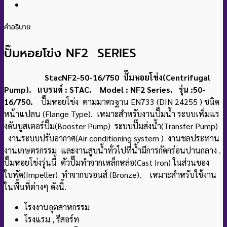
คำอธิบาย
ปั๊มหอยโข่ง NF2 SERIES
StacNF2-50-16/750 ปั๊มหอยโข่ง(Centrifugal
Pump). แบรนด์ : STAC. Model : NF2 Series. รุ่น :50-
16/750.
ปั๊มหอยโข่ง ตามมาตรฐาน EN733 (DIN 24255 ) ชนิด
หน้าแปลน (Flange Type). เหมาะสําหรับงานปั๊มน้ำ ระบบเพิ่มแร
งดันบูสเตอร์ปั๊ม(Booster Pump) ระบบปั๊มส่งน้ำ(Transfer Pump)
งานระบบปรับอากาศ(Air conditioning system ) งานชลประทาน
งานเกษตรกรรม และงานสูบน้ําทั่วไปที่น้ํามีการกัดกร่อนปานกลาง
.
ปั๊มหอยโข่งรุ่นนี้ ตัวปั๊มทำจากเหล็กหล่อ(Cast Iron) ในส่วนของ
ใบพัด(Impeller) ทําจากบรอนส์ (Bronze). เหมาะสําหรับใช้งาน
ในพื้นที่ต่างๆ ดังนี้.
โรงงานอุตสาหกรรม
โรงแรม , รีสอร์ท