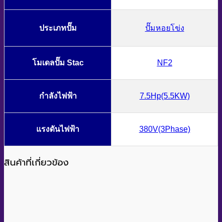
ประเภทปั๊ม
ปั๊มหอยโข่ง
โมเดลปั๊ม Stac
NF2
กำลังไฟฟ้า
7.5Hp(5.5KW)
แรงดันไฟฟ้า
380V(3Phase)
สินค้าที่เกี่ยวข้อง