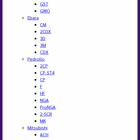
GST
GWO
Ebara
CM
2CDX
3D
3M
CDX
Pedrollo
2CP
CP-ST4
CP
F
HF
NGA
ProNGA
2-5CR
MK
Mitsubishi
ACH