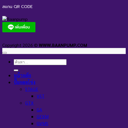
สแกน QR CODE
Copyright 2026 ©
WWW.BAANPUMP.COM
ค้นหา:
หน้าหลัก
ปั๊มหอยโข่ง
STAGE
VST
GTX
GA
GEXM
GVMS