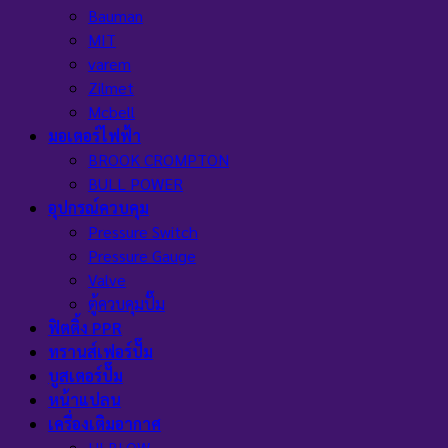
Bauman
MIT
varem
Zilmet
Mcbell
มอเตอร์ไฟฟ้า
BROOK CROMPTON
BULL POWER
อุปกรณ์ควบคุม
Pressure Switch
Pressure Gauge
Valve
ตู้ควบคุมปั๊ม
ฟิตติ้ง PPR
ทรานส์เฟอร์ปั๊ม
บูสเตอร์ปั๊ม
หน้าแปลน
เครื่องเติมอากาศ
HI BLOW