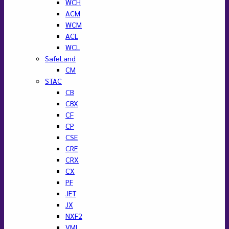
WCH
ACM
WCM
ACL
WCL
SafeLand
CM
STAC
CB
CBX
CF
CP
CSE
CRE
CRX
CX
PF
JET
JX
NXF2
VML