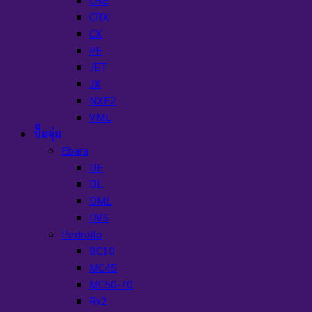
CRX
CX
PF
JET
JX
NXF2
VML
ปั๊มจุ่ม
Ebara
DF
DL
DML
DVS
Pedrollo
BC10
MC45
MC50-70
Rx2