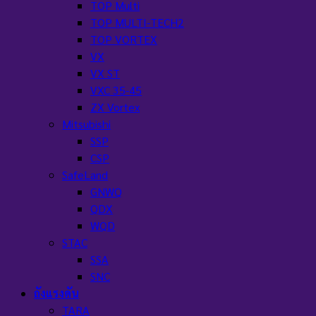
TOP Multi
TOP MULTI-TECH2
TOP VORTEX
VX
VX ST
VXC 35-45
ZX Vortex
Mitsubishi
SSP
CSP
SafeLand
GNWQ
QDX
WQD
STAC
SSA
SNC
ถังแรงดัน
TARA