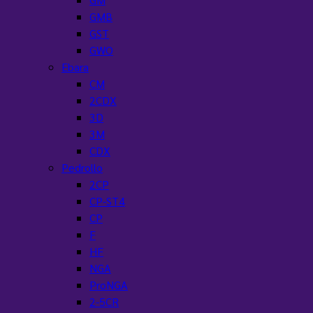
GMB
GST
GWO
Ebara
CM
2CDX
3D
3M
CDX
Pedrollo
2CP
CP-ST4
CP
F
HF
NGA
ProNGA
2-5CR