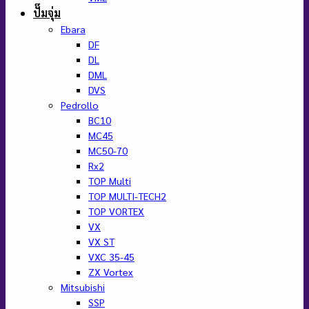
ปั๊มจุ่ม
Ebara
DF
DL
DML
DVS
Pedrollo
BC10
MC45
MC50-70
Rx2
TOP Multi
TOP MULTI-TECH2
TOP VORTEX
VX
VX ST
VXC 35-45
ZX Vortex
Mitsubishi
SSP