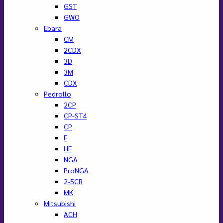
GST
GWO
Ebara
CM
2CDX
3D
3M
CDX
Pedrollo
2CP
CP-ST4
CP
F
HF
NGA
ProNGA
2-5CR
MK
Mitsubishi
ACH