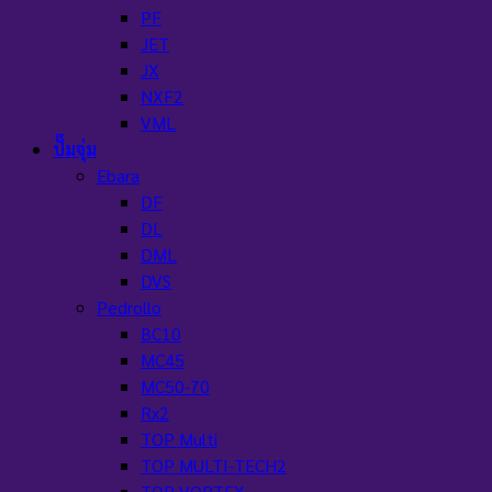
PF
JET
JX
NXF2
VML
ปั๊มจุ่ม
Ebara
DF
DL
DML
DVS
Pedrollo
BC10
MC45
MC50-70
Rx2
TOP Multi
TOP MULTI-TECH2
TOP VORTEX