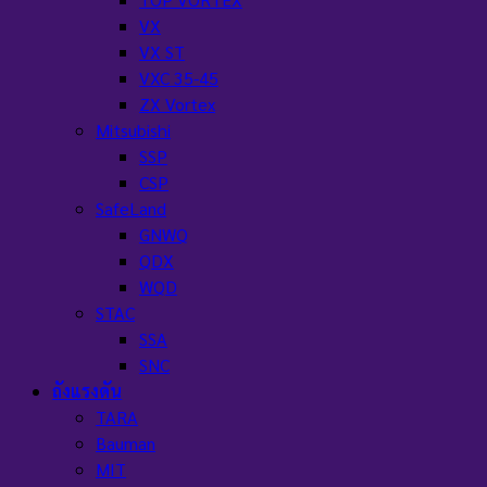
VX
VX ST
VXC 35-45
ZX Vortex
Mitsubishi
SSP
CSP
SafeLand
GNWQ
QDX
WQD
STAC
SSA
SNC
ถังแรงดัน
TARA
Bauman
MIT