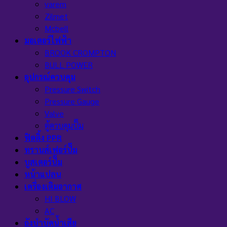
varem
Zilmet
Mcbell
มอเตอร์ไฟฟ้า
BROOK CROMPTON
BULL POWER
อุปกรณ์ควบคุม
Pressure Switch
Pressure Gauge
Valve
ตู้ควบคุมปั๊ม
ฟิตติ้ง PPR
ทรานส์เฟอร์ปั๊ม
บูสเตอร์ปั๊ม
หน้าแปลน
เครื่องเติมอากาศ
HI BLOW
AC
ถังบำบัดน้ำเสีย