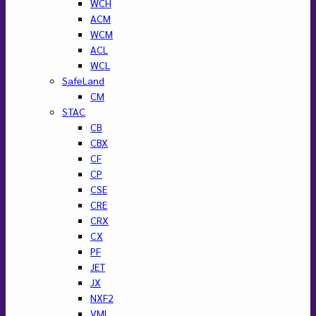
WCH
ACM
WCM
ACL
WCL
SafeLand
CM
STAC
CB
CBX
CF
CP
CSE
CRE
CRX
CX
PF
JET
JX
NXF2
VML