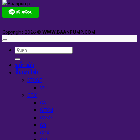
Copyright 2026 ©
WWW.BAANPUMP.COM
ค้นหา:
หน้าหลัก
ปั๊มหอยโข่ง
STAGE
VST
GTX
GA
GEXM
GVMS
GB
GDX
GM