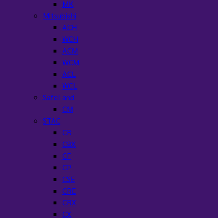
MK
Mitsubishi
ACH
WCH
ACM
WCM
ACL
WCL
SafeLand
CM
STAC
CB
CBX
CF
CP
CSE
CRE
CRX
CX