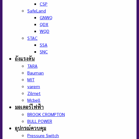
CSP
SafeLand
GNWQ
QDX
WQD
STAC
SSA
SNC
ถังแรงดัน
TARA
Bauman
MIT
varem
Zilmet
Mcbell
มอเตอร์ไฟฟ้า
BROOK CROMPTON
BULL POWER
อุปกรณ์ควบคุม
Pressure Switch